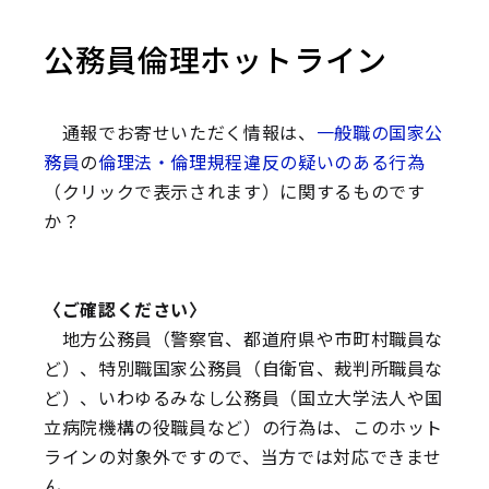
公務員倫理ホットライン
公務員倫理ホットライン
通報でお寄せいただく情報は、
一般職の国家公
匿名による通報も受け付けています。
務員
の
倫理法・倫理規程違反の疑いのある行為
セキュリティの観点から、添付ファイルは受け付
（クリックで表示されます）に関するものです
けておりません。資料等を添付する場合には、郵
か？
送してください。
→ 郵送先は
こちら
通報以外の倫理法・倫理規程に関するご相談・ご
〈ご確認ください〉
質問も受け付けています。
地方公務員（警察官、都道府県や市町村職員な
→ 詳細については、
こちら
をご覧ください。
ど）、特別職国家公務員（自衛官、裁判所職員な
文字化けを防ぐため、半角カタカナ、丸数字、特
ど）、いわゆるみなし公務員（国立大学法人や国
殊文字等は使用しないでください。
立病院機構の役職員など）の行為は、このホット
ラインの対象外ですので、当方では対応できませ
１ あなたの情報
ん。