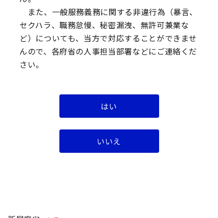
また、一般服務義務に関する非違行為（暴言、
氏名
※匿名可
セクハラ、職務怠慢、秘密漏洩、無許可兼業な
ど）についても、当方で対応することができませ
んので、各府省の人事担当部署などにご連絡くだ
さい。
メールアドレス
はい
※入力がない場合、審査会からの返信はありません。
なお、いただいた情報が通報対象（一般職の国家公務
いいえ
員の倫理法・倫理規程違反の疑いのある行為）ではない
など、当方で対応できないものについては、返信いたし
かねる場合がございます。
２ 違反が疑われる職員の情報