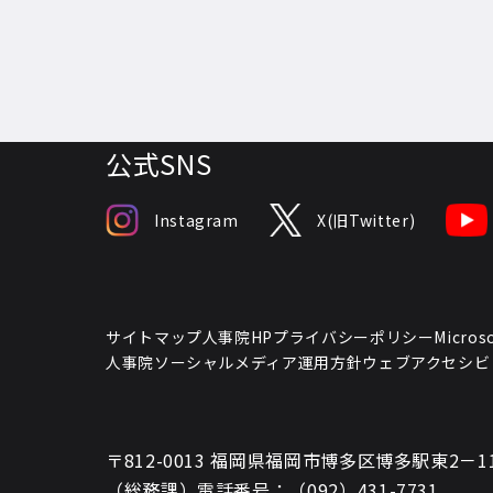
公式SNS
Instagram
X(旧Twitter)
サイトマップ
人事院HPプライバシーポリシー
Micr
人事院ソーシャルメディア運用方針
ウェブアクセシビ
〒812-0013 福岡県福岡市博多区博多駅東2－
（総務課）電話番号：（092）431-7731