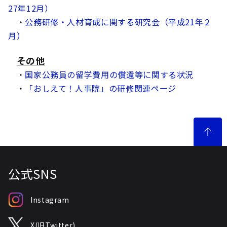
27年12月）
・
公務研修・人材育成に関する研究会（平成21年２
月）
その他
・
国家公務員の留学費用の償還等に関する状況
・
「おしえて！人事院」の研修関連ページ
公式SNS
Instagram
X(旧Twitter)