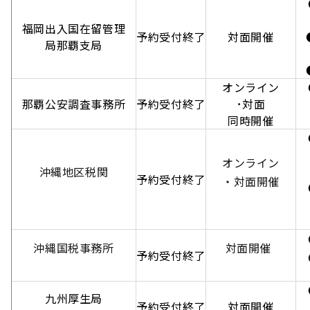
●
【
福岡出入国在留管理
予約受付終了
対面開催
●
局那覇支局
【
●
オンライン
●
那覇公安調査事務所
予約受付終了
･対面
【
同時開催
【
●
【
オンライン
【
沖縄地区税関
予約受付終了
・対面開催
●
【
【
●
沖縄国税事務所
対面開催
予約受付終了
●
●
九州厚生局
予約受付終了
対面開催
【