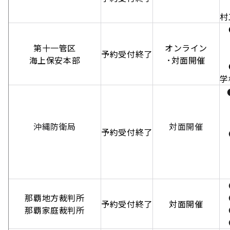
【
村
●
【
第十一管区
オンライン
予約受付終了
【
海上保安本部
･対面開催
●
●
【
【
沖縄防衛局
対面開催
予約受付終了
●
【
【
●
那覇地方裁判所
●
予約受付終了
対面開催
那覇家庭裁判所
●
●