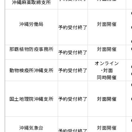
沖縄麻薬取締支所
【
●
【
沖縄労働局
対面開催
予約受付終了
●
【
●
●
那覇植物防疫事務所
対面開催
予約受付終了
【
オンライン
●
動物検疫所沖縄支所
予約受付終了
･対面
●
同時開催
●
【
国土地理院沖縄支所
予約受付終了
対面開催
●
【
●
【
沖縄気象台
対面開催
予約受付終了