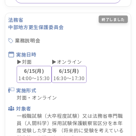
法務省
終了しました
中部地方更生保護委員会
業務説明会
実施日時
▶対面
▶オンライン
6/15(月)
6/15(月)
14:00～15:30
16:30～17:30
実施形式
対面・オンライン
対象者
一般職試験（大卒程度試験）又は法務省専門職
員（人間科学）採用試験保護観察官区分を本年
度受験した学生等 （将来的に受験を考えている