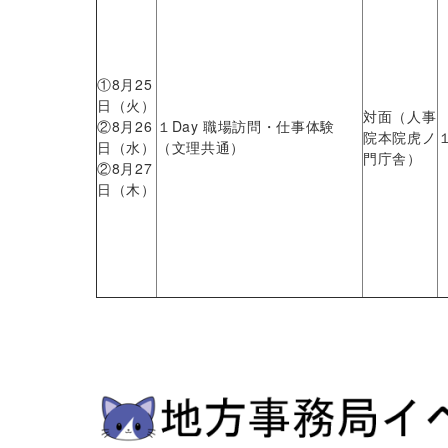
①8月25
日（火）
対面（人事
②8月26
１Day 職場訪問・仕事体験
院本院
虎ノ
日（水）
（文理共通）
門庁舎
）
②8月27
日（木）