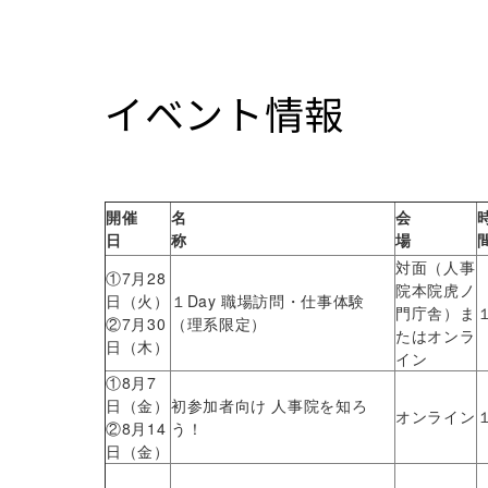
イベント情報
開催
名
会
日
称
場
対面（人事
①7月28
院本院虎ノ
日（火）
１Day 職場訪問・仕事体験
門庁舎）ま
②7月30
（理系限定）
たはオンラ
日（木）
イン
①8月7
日（金）
初参加者向け 人事院を知ろ
オンライン
②8月14
う！
日（金）