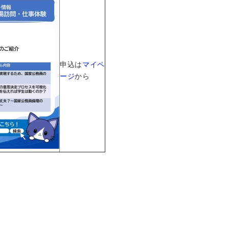
申込は
マイペ
ージ
から