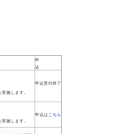
申
込
申込受付終了
を実施します。
申込は
こちら
を実施します。