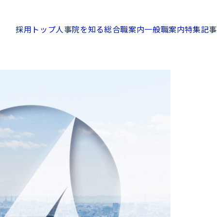
採用トップ
人事院を知る
総合職案内
一般職案内
特集記事