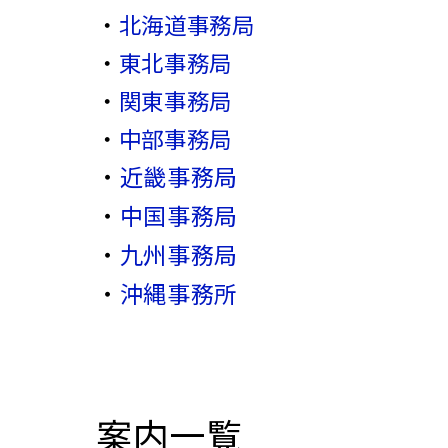
・
北海道事務局
・
東北事務局
・
関東事務局
・
中部事務局
・
近畿事務局
・
中国事務局
・
九州事務局
・
沖縄事務所
案内一覧