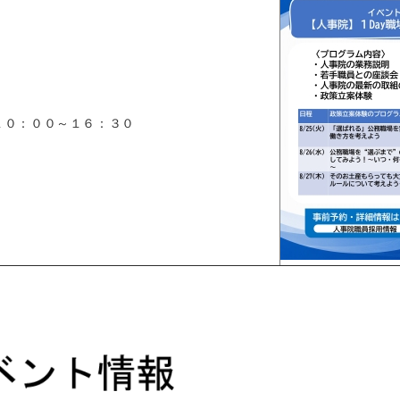
１０：００～１６：３０