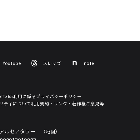
Youtube
スレッズ
note
osoft365利用に係るプライバシーポリシー
リティについて
利用規約・リンク・著作権
ご意見等
ノ門アルセアタワー （
）
地図
0012010002