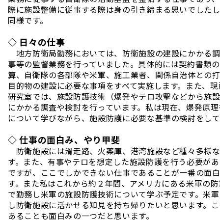
際に施設整備に従事する際は身の引き締まる思いでした
同様です。
◇ 日々の仕事
地方防衛局勤務においては、防衛施設の建設にかかる調
事等の監督業務を行っていました。具体的には契約書類の
算、自衛隊の各部隊や米軍、施工業者、関係自治体との
目的物の建設に必要な事項をすべて実施します。また、現
研究室では、施設防護技術（爆発やテロ攻撃などから施
にかかる調査や検討を行っています。私は現在、爆発原理
について学びながら、施設防護に必要な基準の検討をして
◇ 仕事の面白み、やり甲斐
防衛施設には滑走路、火薬庫、港湾施設など種々多様な
す。また、有事やテロを想定した施設防護を行う必要があ
ですが、ここでしかできない仕事であることが一番の面
す。また私はこれから約２年間、アメリカにある米軍の防
で勤務し米軍の施設防護技術について学ぶ予定です。米軍
し防衛施設に活かせる知見を持ち帰りたいと思います。こ
あることも面白みの一つだと思います。