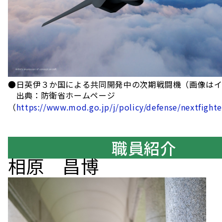
●日英伊３か国による共同開発中の次期戦闘機（画像は
出典：防衛省ホームページ
（
https://www.mod.go.jp/j/policy/defense/nextfighte
職員紹介
相原 昌博