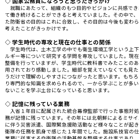
◇ 国家公務員になろうと思ったきっかけ
就職にあたって、組織のもつ目的やビジョンに共感でき
て働き続けることができると考えていました。その中で、
た防衛省の目的はこれに合致し、その目的は今後も変わ
考えたことがきっかけです。
◇ 学生時代の専攻と現在の仕事との関係
学生時代は、土木工学の中でも衛生環境工学という上下
ルギー等について研究する学問を専攻していました。現
整備を行っていますが、学生時代に教科書でみたことのあ
用されており感動しました。細部を覚えていなくても見た
うだけで理解のしやすさにつながったと思います。もちろ
り専門的な知識を求められるので、一から学ぶことが多い
ないことを学ぶ土台になっていると思います。
◇ 記憶に残っている業務
入省１年目に配属された統合幕僚監部で行った事態対処
務が記憶に残っています。その年には北朝鮮によるミサイ
に伴う災害派遣、国際緊急援助活動など様々なことが起き
衛隊の任務を肌身で感じた１年間でした。施設系技官の
業務に従事する自衛隊の活動基盤を整備する仕事であり、