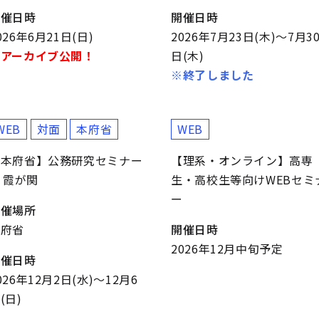
開催日時
開催日時
026年6月21日(日)
2026年7月23日(木)～7月3
※アーカイブ公開！
日(木)
※終了しました
WEB
対面
本府省
WEB
【本府省】公務研究セミナー
【理系・オンライン】高専
n 霞が関
生・高校生等向けWEBセミ
ー
開催場所
本府省
開催日時
2026年12月中旬予定
開催日時
026年12月2日(水)～12月6
(日)