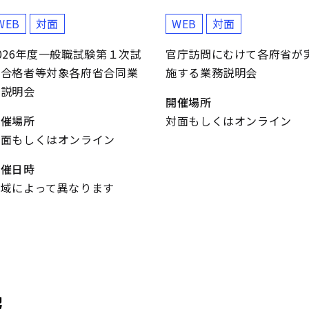
WEB
対面
WEB
対面
026年度一般職試験第１次試
官庁訪問にむけて各府省が
験合格者等対象各府省合同業
施する業務説明会
務説明会
開催場所
開催場所
対面もしくはオンライン
対面もしくはオンライン
開催日時
地域によって異なります
報