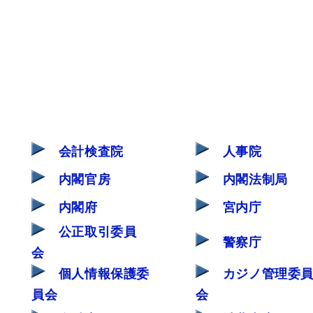
会計検査院
人事院
内閣官房
内閣法制局
内閣府
宮内庁
公正取引委員
警察庁
会
個人情報保護委
カジノ管理委
員会
会