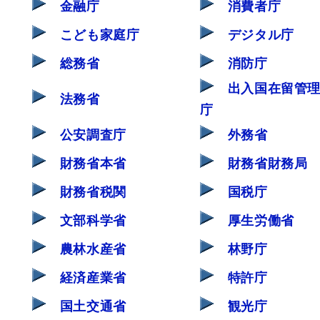
金融庁
消費者庁
こども家庭庁
デジタル庁
総務省
消防庁
出入国在留管
法務省
庁
公安調査庁
外務省
財務省本省
財務省財務局
財務省税関
国税庁
文部科学省
厚生労働省
農林水産省
林野庁
経済産業省
特許庁
国土交通省
観光庁