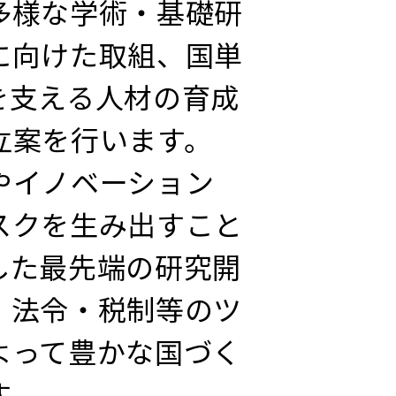
多様な学術・基礎研
に向けた取組、国単
を支える人材の育成
立案を行います。
やイノベーション
スクを生み出すこと
した最先端の研究開
・法令・税制等のツ
よって豊かな国づく
す。