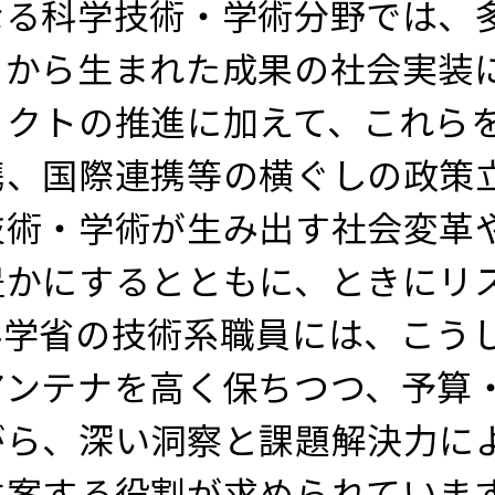
なる科学技術・学術分野では、
こから生まれた成果の社会実装
ェクトの推進に加えて、これら
携、国際連携等の横ぐしの政策
術・学術が生み出す社会変革
豊かにするとともに、ときにリ
科学省の技術系職員には、こう
アンテナを高く保ちつつ、予算
がら、深い洞察と課題解決力に
立案する役割が求められていま