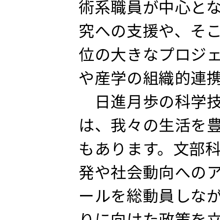
術系職員が中心と
究への支援や、そ
位の大きなプロジ
や産学の組織的連
日進月歩の科学技
は、我々の生活を
もあります。文部
発や社会動向への
ールを総動員しな
りに向けた政策を