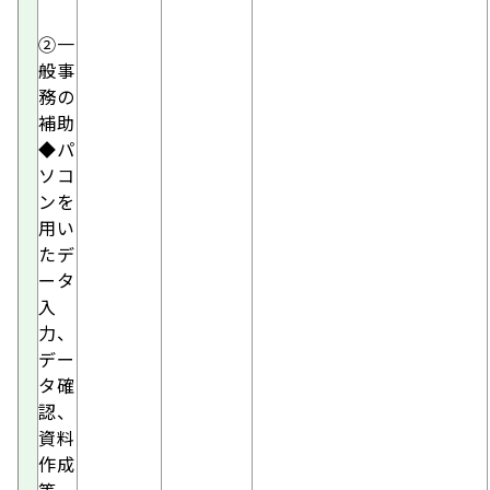
②一
般事
務の
補助
◆パ
ソコ
ンを
用い
たデ
ータ
入
力、
デー
タ確
認、
資料
作成