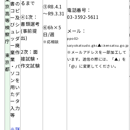
るまで
書の
京
⑤R8.4.1
電話番号：
コピ
高
～R9.3.31
④1次：
03-3592-5611
ー及
等
書類選考
びシ
検
⑥6h×5
(事前提
メール：
ュレ
察
日/週
出)
ッダ
ppo02-
庁
※応相談
ー廃
▲
saiyokatsudo.gkc
i.kensatsu.go.jp
2次：
面
棄作
※メールアドレスを一部加工して
東
接試験・
業
います。送信の際には、「▲」を
京
作文試験
・パ
「@」に変更してください。
都
ソコ
ンを
用い
たデ
ータ
入力
等
※詳