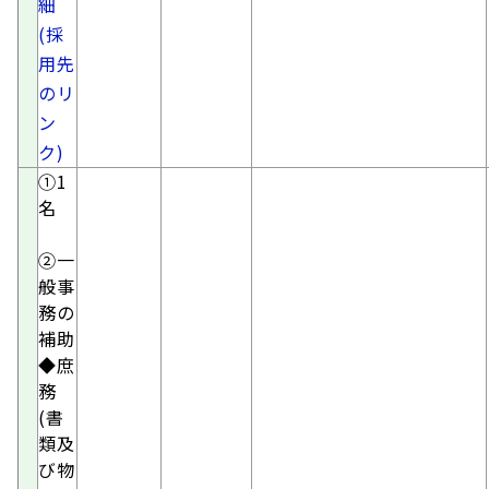
細
(採
用先
のリ
ン
ク)
①1
名
②一
般事
務の
補助
◆庶
務
(書
類及
び物