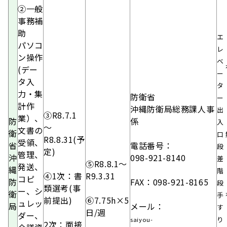
②一般
事務補
助
エ
パソコ
レ
ン操作
ベ
(デー
ー
タ入
タ
力・集
防衛省
ー
計作
沖縄防衛局総務課人事
出
③R8.7.1
業）、
防
係
入
～
文書の
衛
口
R8.8.31(予
受領、
省
電話番号：
段
定)
管理、
沖
098-921-8140
差
⑤R8.8.1～
発送、
縄
階
④1次：
書
R9.3.31
コピ
防
FAX：098-921-8165
段
類選考(事
ー、シ
衛
手
前提出)
⑥7.75h×5
ュレッ
局
メール：
す
日/週
ダー、
り
saiyou-
2次：
面接