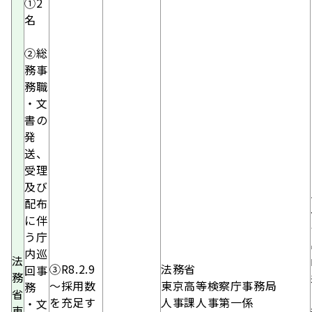
①2
名
②
総
務事
務職
・文
書の
発
送、
受理
及び
配布
に伴
う庁
内巡
法
③R8.2.9
法務省
回事
務
～採用数
東京高等検察庁事務局
務
省
を充足す
人事課人事第一係
・文
東