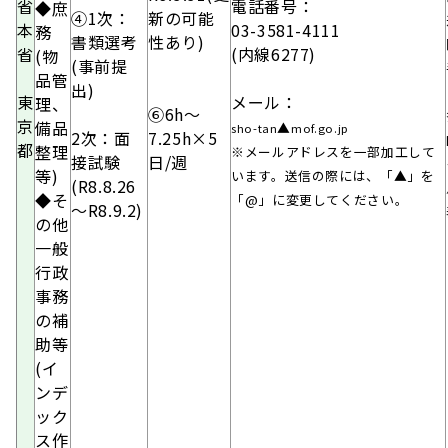
省
電話番号：
◆庶
④1次：
新の可能
本
03-3581-4111
務
書類選考
性あり)
省
(内線6277)
(物
(事前提
品管
出)
東
メール：
理、
⑥6h～
京
備品
▲
sho-tan
mof.go.jp
2次：
面
7.25h×5
都
整理
※メールアドレスを一部加工して
接試験
日/週
等)
います。送信の際には、「▲」を
(R8.8.26
◆そ
「@」に変更してください。
～R8.9.2)
の他
一般
行政
事務
の補
助等
(イ
ンデ
ック
ス作