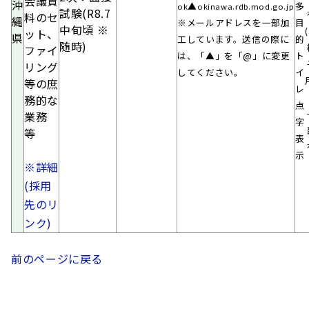
会議資
沖
▲
多
ok
okinawa.rdb.mod.go.jp
試験(R8.7
料のセ
縄
※メールアドレスを一部加
目
中旬頃 ※
ット、
県
工しています。送信の際に
的
随時)
ファイ
は、「▲」を「@」に変更
ト
リング
してください。
イ
等の庶
レ
務的な
点
業務
字
等
表
示
※詳細
(採用
先のリ
ンク)
前のページに戻る