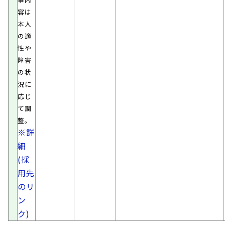
容は
本人
の適
性や
障害
の状
況に
応じ
て調
整。
※詳
細
(採
用先
のリ
ン
ク)