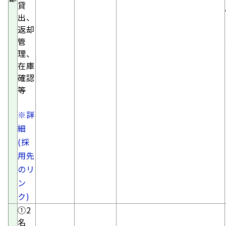
貸
出、
返却
管
理、
在庫
確認
等
※詳
細
(採
用先
のリ
ン
ク)
①2
名