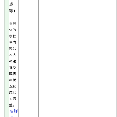
成
等)
※具
体的
な仕
事内
容は
本人
の適
性や
障害
の状
況に
応じ
て調
整。
※詳