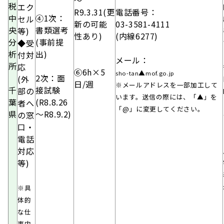
～
税
エク
R9.3.31(更
電話番号：
中
④1次：
セル
新の可能
03-3581-4111
央
書類選考
等)
性あり)
(内線6277)
分
(事前提
◆受
析
出)
付対
メール：
所
応
⑥6h×5
▲
sho-tan
mof.go.jp
2次：
面
(外
日/週
※メールアドレスを一部加工して
千
接試験
部の
います。送信の際には、「▲」を
葉
(R8.8.26
者へ
「@」に変更してください。
県
～R8.9.2)
の窓
口・
電話
対応
等)
※具
体的
な仕
事内