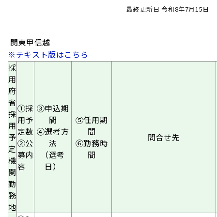
最終更新日 令和8年7月15日
関東甲信越
※テキスト版はこちら
採
用
府
省
①採
③申込期
採
用予
間
⑤任用期
用
定数
④選考方
間
予
問合せ先
②公
法
⑥勤務時
定
募内
（選考
間
機
容
日）
関
勤
務
地