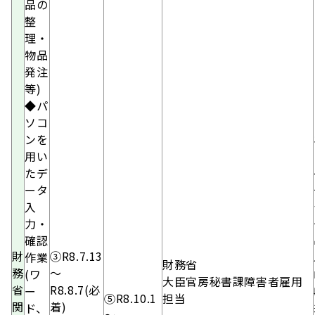
品の
整
理・
物品
発注
等)
◆パ
ソコ
ンを
用い
たデ
ータ
入
力・
確認
財
③
R8.7.13
作業
財務省
務
～
(ワ
大臣官房秘書課障害者雇用
省
R8.8.7(必
ー
⑤R8.10.1
担当
関
着)
ド、