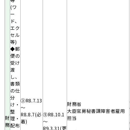
等
(ワ
ー
ド、
エク
セル
等)
◆郵
便の
受け
渡
し、
書類
の仕
分
③
R8.7.13
財務省
け・
～
大臣官房秘書課障害者雇用
整
R8.8.7(必
⑤R8.10.1
財
担当
理・
着)
～
務
配布
R9.3.31(更