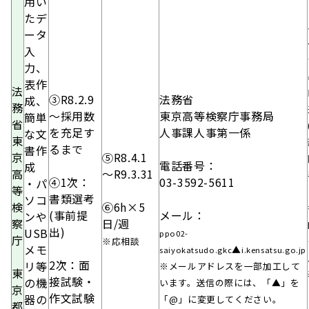
用い
たデ
ータ
入
力、
表作
法
③R8.2.9
法務省
成、
務
～採用数
東京高等検察庁事務局
簡単
省
を充足す
人事課人事第一係
な文
東
るまで
書作
京
⑤R8.4.1
電話番号：
成
高
～R9.3.31
④1次：
03-3592-5611
・パ
等
書類選考
ソコ
検
⑥6h×5
(事前提
メール：
ンや
察
日/週
出)
USB
ppo02-
庁
※応相談
メモ
▲
saiyokatsudo.gkc
i.kensatsu.go.jp
2次：
面
リ等
※メールアドレスを一部加工して
​東
接試験・
の機
います。送信の際には、「▲」を
京
作文試験
器の
「@」に変更してください。
都