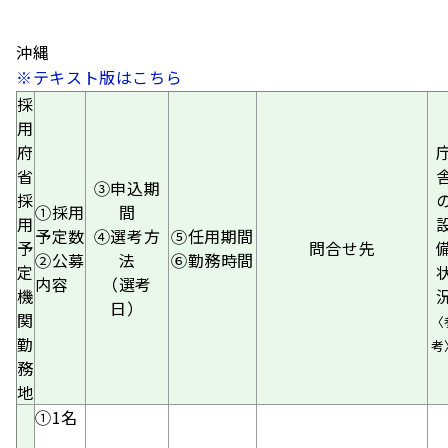
沖縄
※テキスト版はこちら
採
用
府
省
③申込期
採
①採用
間
用
予定数
④選考方
⑤任用期間
予
問合せ先
②公募
法
⑥勤務時間
定
内容
（選考
機
日）
関
〈
勤
考
務
地
①1名