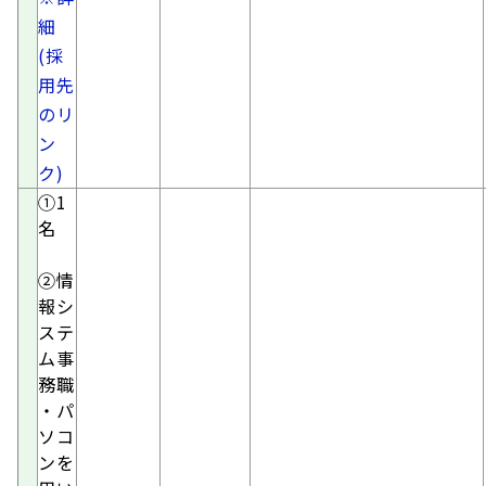
細
(採
用先
のリ
ン
ク)
①1
名
②
情
報シ
ステ
ム事
務職
・パ
ソコ
ンを