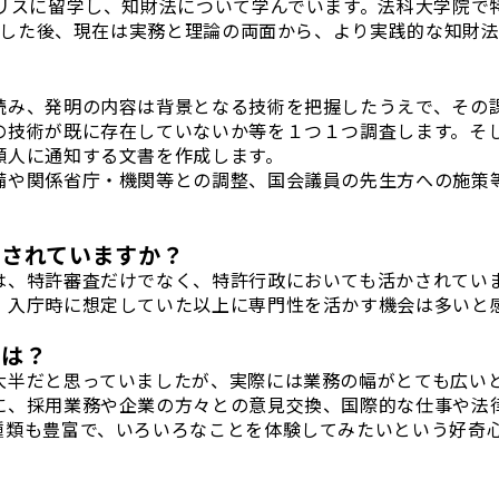
ギリスに留学し、知財法について学んでいます。法科大学院で
取得した後、現在は実務と理論の両面から、より実践的な知財
読み、発明の内容は背景となる技術を把握したうえで、その
の技術が既に存在していないか等を１つ１つ調査します。そ
願人に通知する文書を作成します。
備や関係省庁・機関等との調整、国会議員の先生方への施策
かされていますか？
は、特許審査だけでなく、特許行政においても活かされてい
、入庁時に想定していた以上に専門性を活かす機会は多いと
斐は？
大半だと思っていましたが、実際には業務の幅がとても広い
に、採用業務や企業の方々との意見交換、国際的な仕事や法
種類も豊富で、いろいろなことを体験してみたいという好奇