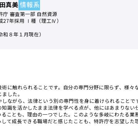
田真美
許庁 審査第一部 自然資源
成27年採用 Ⅰ種（理工Ⅳ）
令和８年１月現在）
？
技術に触れられることです。自分の専門分野に限らず、様々
じました。
かしながら、法律という別の専門性を身に着けられることで
の知識を活かしたまま法律を学べる点が、他にはあまりない
いることも、理由の一つでした。このような多岐にわたる業
心して成長できる職場だと感じたことも、特許庁を志望した