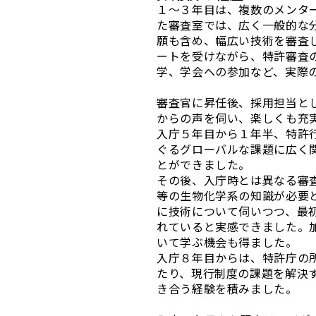
１～３年目は、複数のメンタ
た審査室では、広く一般的な
願も含め、幅広い技術を審査
ートを受けながら、特許審査
学、学会への参加など、実際
審査官に昇任後、採用担当と
からの声を伺い、楽しくも充
入庁５年目から１年半、特許
ぐるグローバルな課題に広く
とができました。
その後、入庁時とは異なる審
等の生物化学系の知識が必要
に技術について伺いつつ、最
れていると実感できました。
いて学ぶ機会も得ました。
入庁８年目からは、特許庁の
たり、現行制度の課題を解決
き合う経験を積みました。