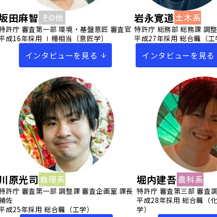
坂田麻智
岩永寛道
特許庁 審査第一部 環境・基盤意匠 審査官
特許庁 総務部 総務課 調
平成16年採用 Ⅰ種相当〔意匠学〕
平成27年採用 総合職（工
インタビューを見る
インタビューを見る
川原光司
堀内建吾
特許庁 審査第一部 調整課 審査企画室 課長
特許庁 審査第三部 審査
補佐
平成28年採用 総合職（
平成25年採用 総合職（工学）
学）