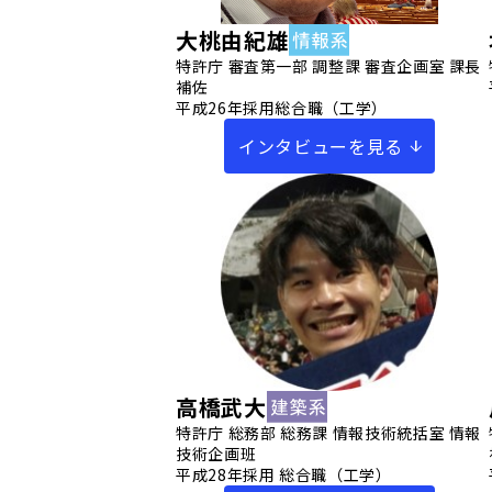
大桃由紀雄
特許庁 審査第一部 調整課 審査企画室 課長
補佐
平成26年採用総合職（工学）
インタビューを見る
高橋武大
特許庁 総務部 総務課 情報技術統括室 情報
技術企画班
平成28年採用 総合職（工学）