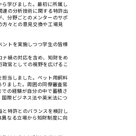
から学びました。最初に所属し
関連の分析技術に関する特許出
が、分野ごとのメンターのサポ
の方々との意見交換や工場見
ベントを実施しつつ学生の皆様
ロナ禍の対応を含め、知財をめ
行政官としての視野を広げるこ
を担当しました。ペット用飼料
ありました。周囲の同僚審査官
までの経験が自分の中で蓄積さ
、国際ビジネス法や英米法につ
益と特許とのバランスを検討し
は異なる立場から知財制度に向