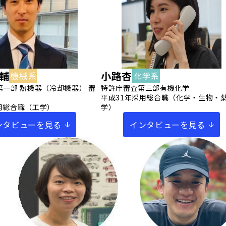
輔
小路杏
第一部 熱機器（冷却機器） 審
特許庁審査第三部有機化学
平成31年採用総合職（化学・生物・
用総合職（工学）
学）
ンタビューを見る
インタビューを見る