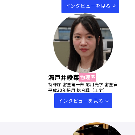
インタビューを見る
瀨戸井綾菜
特許庁 審査第一部 応用光学 審査官
平成30年採用 総合職（工学）
インタビューを見る