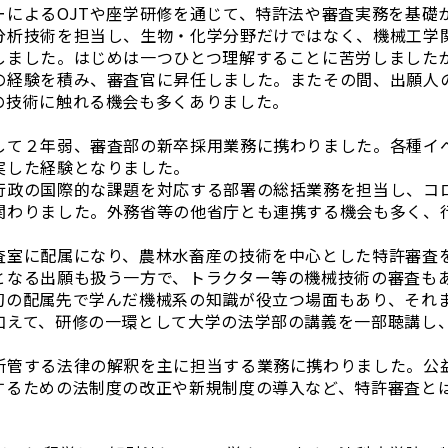
ーによるOJTや座学研修を通じて、特許法や審査実務を基礎
分析技術を担当し、生物・化学分野だけではなく、機械工学
しました。はじめは一つひとつ理解することに苦労しました
の経験を積み、審査官に昇任しました。またその間、出願人
の技術に触れる機会も多くありました。
して２年弱、審査部の新卒採用業務に携わりました。各種イ
実した経験となりました。
行政の国際的な課題を対応する部署の総括業務を担当し、コ
関わりました。外務省等の他省庁とも連携する機会も多く、
査室に配属になり、農林水畜産の技術を中心とした特許審査
となる出願も扱う一方で、トラクター等の機械技術の審査も
初の配属先で学んだ機械系の知識が役立つ場面もあり、それ
加えて、研修の一環として大学の法学部の講義を一部聴講し
所管する法律の解釈を主に担当する業務に携わりました。公
するための法制度の改正や新規制度の導入など、特許審査と