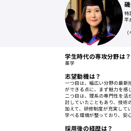
磯
特
平
（
学生時代の専攻分野は
薬学
志望動機は？
一つ目は、幅広い分野の最新
ができる点に、まず魅力を感
二つ目は、理系の専門性を活
討していたこともあり、技術
加えて、研修制度が充実して
学べる環境が整っており、安
採用後の経歴は？