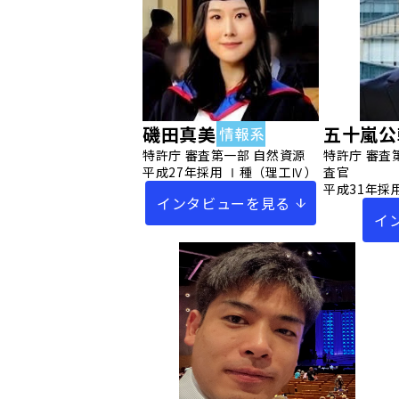
磯田真美
五十嵐公
特許庁 審査第一部 自然資源
特許庁 審査
平成27年採用 Ⅰ種（理工Ⅳ）
査官
平成31年採
インタビューを見る
イ