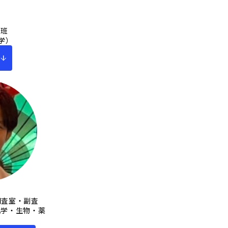
整班
学）
調査室・副査
化学・生物・薬