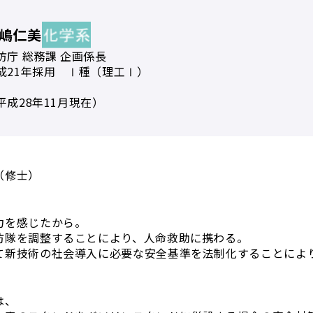
嶋仁美
防庁 総務課 企画係長
成21年採用 Ⅰ種（理工Ⅰ）
平成28年11月現在）
？
（修士）
力を感じたから。
防隊を調整することにより、人命救助に携わる。
て新技術の社会導入に必要な安全基準を法制化することによ
は、