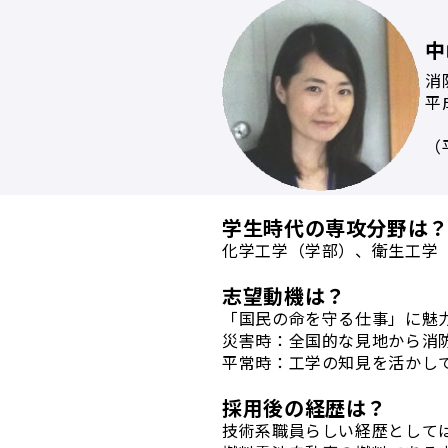
中
消
平
（
学生時代の専攻分野は
化学工学（学部）、衛生工学
志望動機は？
「国民の命を守る仕事」に魅
災害時：全国的な見地から消
平常時：工学の知見を活かし
採用後の経歴は？
技術系職員らしい経歴として