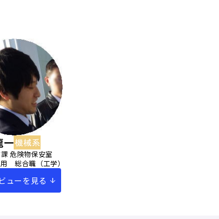
龍一
防課 危険物保安室
採用 総合職（工学）
ビューを見る