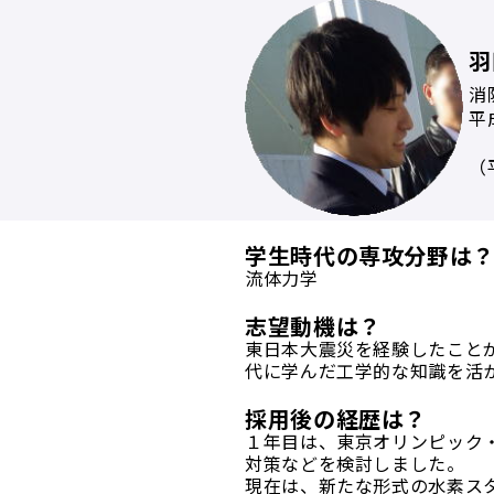
羽
消
平
（
学生時代の専攻分野は
流体力学
志望動機は？
東日本大震災を経験したこと
代に学んだ工学的な知識を活
採用後の経歴は？
１年目は、東京オリンピック
対策などを検討しました。
現在は、新たな形式の水素ス