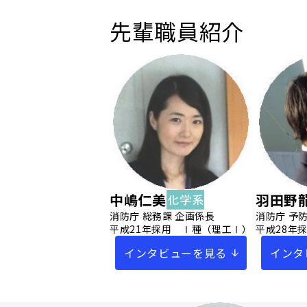
先輩職員紹介
中嶋仁美
羽田野
消防庁 総務課 企画係長
消防庁 予
平成21年採用 Ⅰ種（理工Ⅰ）
平成28年
インタビューを見る
インタ