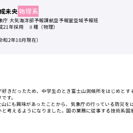
成未央
象庁 大気海洋部予報課航空予報室空域予報班
成21年採用 Ⅱ種（物理）
令和2年10月現在）
？
が好きだったため、中学生のとき富士山測候所をはじめとす
けです。
火山にも興味があったことから、気象庁の行っている防災を
いと考えるようになりました。国の業務に従事する技術系国