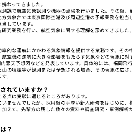
に携わってきました。
観測課で航空気象観測や機器の点検を行いました。その後、
地方気象台では東京国際空港及び周辺空港の予報業務を担当
担当しています。
査研究業務を行い、航空気象に関する理解を深めてきました
効率的な運航にかかわる気象情報を提供する業務です。その
、航空機の運航に大きな影響をもたらす気象などの現象に対
や国内悪天予想図などを発表しています。具体的には、福岡飛
火山の噴煙等が観測または予想される場合、その現象の広さ
ます。
かされていますか？
える点は実験に通じるところがあります。
ませんでしたが、採用後の手厚い新人研修をはじめに、様々な
。加えて、先輩方の残した数々の資料や調査研究・事例解析
斐は？