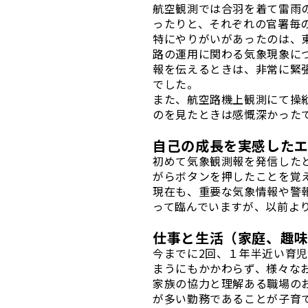
航空観測では合羽を着て雷雨
ったりと、それぞれの官署毎
特にやりがいがあったのは、
路の運用に関わる気象現象に
報を伝えるときは、非常に緊
でした。
また、航空路機上観測にて操
のを見たときは感慨深かった
自己の成長を実感した
初めて気象観測報を発信した
がらボタンを押したことを覚
現在も、重要な気象情報や警
って臨んでいますが、以前よ
仕事と生活（家庭、趣
今までに2回、１年半近い育
まうにもかかわらず、様々な
家族の協力と理解ある職場の
が多い勤務であることが子育