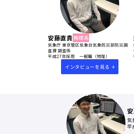
安藤直貴
気象庁 東京管区気象台気象防災部防災調
査課 調査係
平成27年採用 一般職（物理）
インタビューを見る
安
気
平