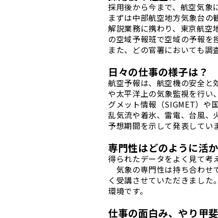
採用後から今まで、航空気象
まずは中部航空地方気象台の
解説業務に携わり、東京航空
の空域予報班で空域の予報を
また、どの官署においても調
日々の仕事の様子は？
航空予報は、航空機の安全と
や太平洋上の気象監視を行い
グメット情報（SIGMET）
乱気流や着氷、雷電、台風、
予想期間を示して発表してい
専門性はどのように活
得られたデータをよく見て考
気象の専門性は持ち合わせてい
く受講させていただきました
環境です。
仕事の面白み、やり甲