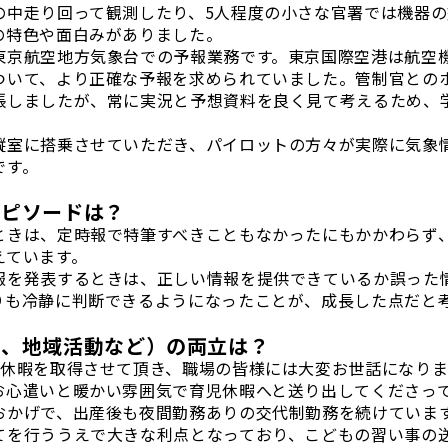
の中走り回って観測したり、5人程度の小さな官署では機器
の特色や面白みがありました。
東京航空地方気象台での予報業務です。東京国際空港は航空
ついて、より正確な予報を求められていました。管制官との
張しましたが、常に実況と予想資料を良く見て考えるため、
縦室に搭乗させていただき、パイロットの方々が実際に気象
です。
エピソードは？
ときは、定時報で特筆すべきこともなかったにもかかわらず
えています。
報を発表するときは、正しい情報を提供できているか誤った
りも冷静に判断できるようになったことが、成長した点だと
味、地域活動など）の両立は？
児休暇を取得させて頂き、職場の皆様には大変お世話になり
お心遣いと暖かい雰囲気で育児休暇へと送り出してくださっ
おかげで、出産後も夜間勤務ありの交代制勤務を続けていま
てを行ううえで大きな利点となっており、こどもの習い事の