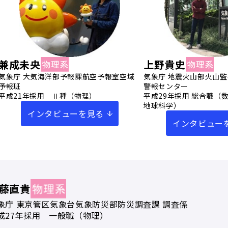
兼成未央
上野貴史
気象庁 大気海洋部予報課航空予報室空域
気象庁 地震火山部火山
予報班
警報センター
平成21年採用 Ⅱ種（物理）
平成29年採用 総合職（
地球科学）
インタビューを見る
インタビュー
藤直貴
象庁 東京管区気象台気象防災部防災調査課 調査係
成27年採用 一般職（物理）