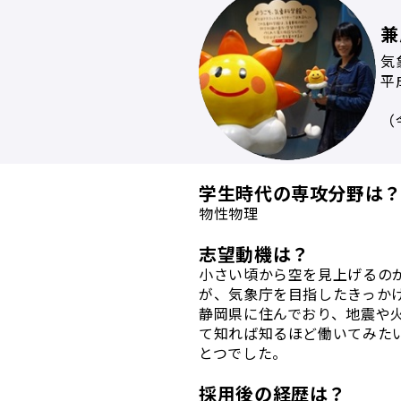
兼
気
平
（
学生時代の専攻分野は
物性物理
志望動機は？
小さい頃から空を見上げるの
が、気象庁を目指したきっか
静岡県に住んでおり、地震や
て知れば知るほど働いてみた
とつでした。
採用後の経歴は？