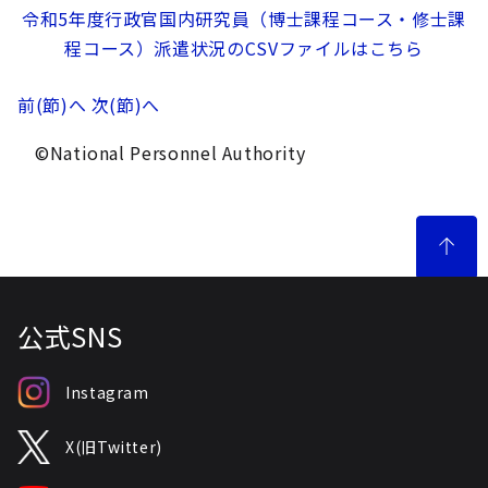
令和5年度行政官国内研究員（博士課程コース・修士課
程コース）派遣状況のCSVファイルはこちら
前(節)へ
次(節)へ
©National Personnel Authority
公式SNS
Instagram
X(旧Twitter)