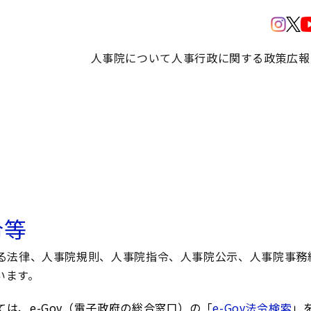
人事院について
人事行政に関する政策
広報
令等
る法律、人事院規則、人事院指令、人事院公示、人事院事務
います。
は、e-Gov（電子政府の総合窓口）の「
e-Gov法令検索
」