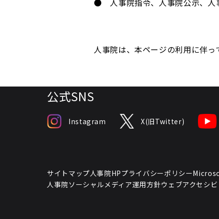
● 人事院指令、人事院公示、人
人事院は、本ページの利用に伴っ
公式SNS
Instagram
X(旧Twitter)
サイトマップ
人事院HPプライバシーポリシー
Micr
人事院ソーシャルメディア運用方針
ウェブアクセシビ