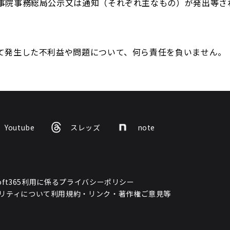
事院事務総局公示又は通知（それぞれ主なもの）が発出等さ
て発生した不利益や問題について、何ら責任を負いません。
Youtube
スレッズ
note
osoft365利用に係るプライバシーポリシー
リティについて
利用規約・リンク・著作権
ご意見等