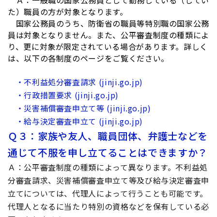
Ａ：一般職の国家公務員として勤務している（してい
た）職員の方が対象となります。
国家公務員のうち、防衛省の職員等特別職の国家公務
員は対象となりません。また、公平審査制度の種類によ
り、更に対象が限定されている場合があります。詳しく
は、以下の各制度のページをご覧ください。
・不利益処分審査請求 (jinji.go.jp)
・行政措置要求 (jinji.go.jp)
・災害補償審査申立て等 (jinji.go.jp)
・給与決定審査申立て (jinji.go.jp)
Ｑ３：家族や友人、職員団体、弁護士などを
通じて不服を申し立てることはできますか？
Ａ
：公平審査制度の種類によって異なります。不利益処
分審査請求、災害補償審査申立て等及び給与決定審査申
立てについては、代理人によって行うことも可能です。
代理人となるに当たり特別の資格などを保有している必