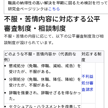
職員の納得性の高い解決を早期に図るため検討を行って
研究会ページリンクは
こちら
不服・苦情内容に対応する公平
審査制度・相談制度
不服・苦情の内容に応じて、以下の公平審査制度及び相
談制度が設けられています。
どのような不服・苦情内容か（代表的な
対応する制
例）
度
懲戒処分（免職、停職、減給、戒告）を
受けたが、不服がある。
不利益
分限処分（免職、休職、降任、降給）を
処分審
受けたが、不服がある。
査請求
辞職を強要され、辞職せざるを得なかっ
た。
セクシュアル・ハラスメントを改善して