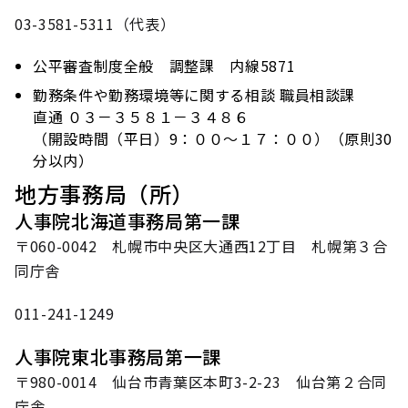
03-3581-5311（代表）
公平審査制度全般 調整課 内線5871
勤務条件や勤務環境等に関する相談 職員相談課
直通 ０３－３５８１－３４８６
（開設時間（平日）9：００～１７：００）（原則30
分以内）
地方事務局（所）
人事院北海道事務局第一課
〒060-0042 札幌市中央区大通西12丁目 札幌第３合
同庁舎
011-241-1249
人事院東北事務局第一課
〒980-0014 仙台市青葉区本町3-2-23 仙台第２合同
庁舎