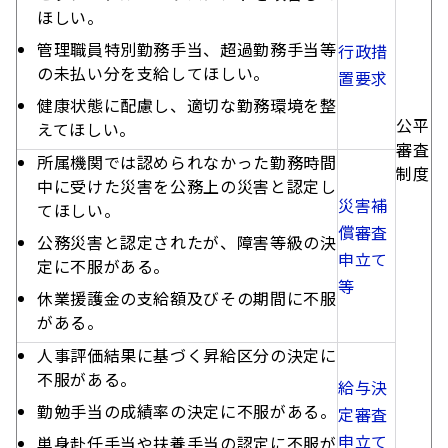
ほしい。
管理職員特別勤務手当、超過勤務手当等
行政措
の未払い分を支給してほしい。
置要求
健康状態に配慮し、適切な勤務環境を整
公平
えてほしい。
審査
所属機関では認められなかった勤務時間
制度
中に受けた災害を公務上の災害と認定し
災害補
てほしい。
償審査
公務災害と認定されたが、障害等級の決
申立て
定に不服がある。
等
休業援護金の支給額及びその期間に不服
がある。
人事評価結果に基づく昇給区分の決定に
不服がある。
給与決
勤勉手当の成績率の決定に不服がある。
定審査
申立て
単身赴任手当や扶養手当の認定に不服が