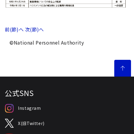
前(節)へ
次(節)へ
©National Personnel Authority
公式SNS
Instagram
X(旧Twitter)