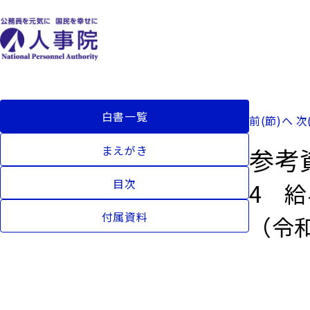
白書一覧
前(節)へ
次
参考
まえがき
目次
4 
付属資料
（令和