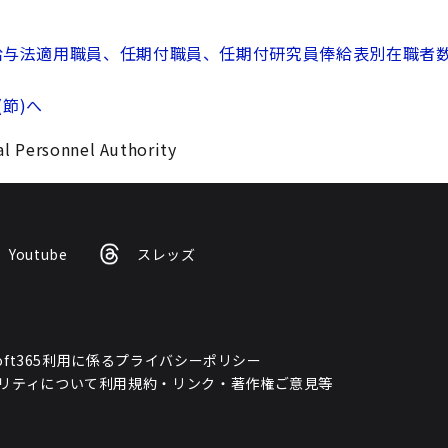
給与法適用職員、任期付職員、任期付研究員俸給表別在職者数（
(節)へ
l Personnel Authority
Youtube
スレッズ
osoft365利用に係るプライバシーポリシー
リティについて
利用規約・リンク・著作権
ご意見等