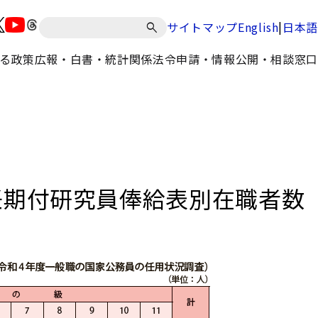
|
サイトマップ
English
日本語
る政策
広報・白書・統計
関係法令
申請・情報公開・相談窓口
任期付研究員俸給表別在職者数