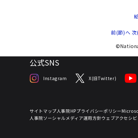
前(節)へ
次
©Nationa
公式SNS
Instagram
X(旧Twitter)
サイトマップ
人事院HPプライバシーポリシー
Micr
人事院ソーシャルメディア運用方針
ウェブアクセシビ