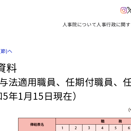
人事院について
人事行政に関す
(節)へ
資料
給与法適用職員、任期付職員、
5年1月15日現在）