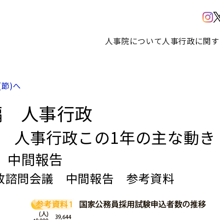
人事院について
人事行政に関す
(節)へ
編 人事行政
部 人事行政この1年の主な動き
 中間報告
政諮問会議 中間報告 参考資料