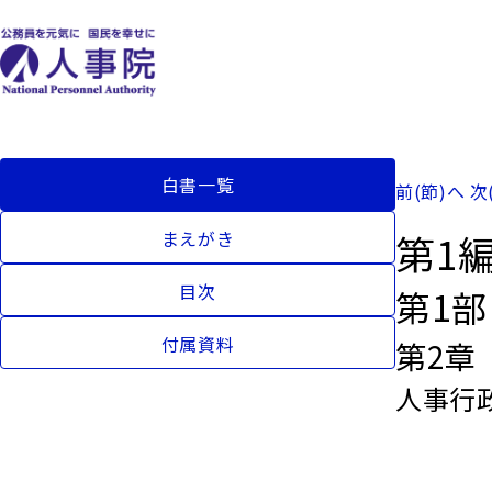
白書一覧
前(節)へ
次
第1
まえがき
目次
第1
付属資料
第2章
人事行