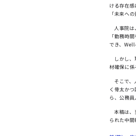
ける存在感
「未来への
人事院は
「勤務時間
でき、Wel
しかし、
材確保に係
そこで、
く骨太かつ
ら、公務員
本稿は、
られた中間