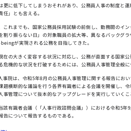
は更に低下してしまうおそれがあり、公務員人事の制度と運
責任」とも言える。
、これまでも、国家公務員採用試験の前倒し、勤務間のイン
を割り振らない日」の対象職員の拡大等、異なるバックグラ
l-beingが実現される公務を目指してきた。
現在の大きく変容する状況に対応し、公務が直面する国家公
る危機的な状況を打破するためには、公務員人事管理全般に
人事院は、令和5年8月の公務員人事管理に関する報告にお
課題横断的な議論を行う各界有識者による会議を開催し、令
人事管理について抜本的なアップグレードを実行していくこ
当該有識者会議（「人事行政諮問会議」）における令和5年9
報告について報告するものである。