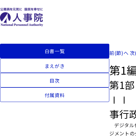
白書一覧
前(節)へ
次
第1
まえがき
目次
第1
付属資料
ⅠⅠ
事行
デジタル
ジメントの