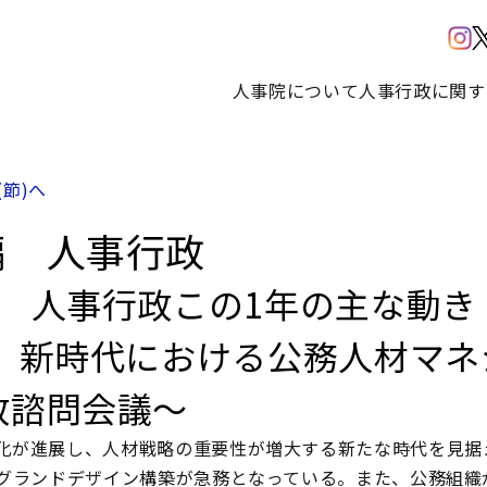
人事院について
人事行政に関す
(節)へ
編 人事行政
部 人事行政この1年の主な動き
 新時代における公務人材マネ
政諮問会議～
化が進展し、人材戦略の重要性が増大する新たな時代を見据
グランドデザイン構築が急務となっている。また、公務組織