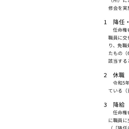
（所）に
修会を実
1 降任
任命権
職員に交
り、免職
たもの（
該当する
2 休職
令和5
ている（
3 降給
任命権
に職員に
（「降任