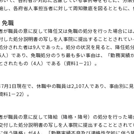
おいて、各府省が対応に苦慮している事例等をもとに、分限
施し、各府省人事担当者に対して周知徹底を図るとともに、
・免職
者が職員の意に反して降任又は免職の処分を行った場合には、
付した処分説明書の写しを人事院に提出することとされてい
処分された者は9人であった。処分の状況を見ると、降任処
6人）であり、免職処分のうち最も多い事由は、「勤務実績
とされたもの（4人）である（資料1－21）。
年7月1日現在で、休職中の職員は2,107人であり、事由別に見
資料1－22）。
者が職員の意に反して降給（降格・降号）の処分を行った場合
交付した処分説明書の写しを人事院に提出することとされて
に伴う降格」が4人、「勤務実績不良及び適格性欠如に伴う