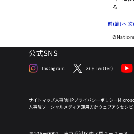
る。
前(節)へ
次
©Nationa
公式SNS
Instagram
X(旧Twitter)
サイトマップ
人事院HPプライバシーポリシー
Micr
人事院ソーシャルメディア運用方針
ウェブアクセシビ
〒105－0001 東京都港区虎ノ門２－２－３