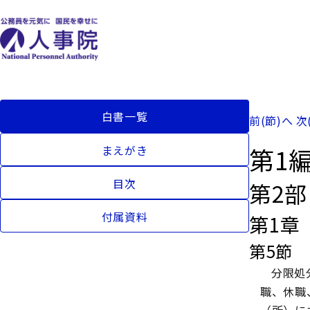
白書一覧
前(節)へ
次
第1
まえがき
目次
第2
付属資料
第1章
第5節
分限処
職、休職