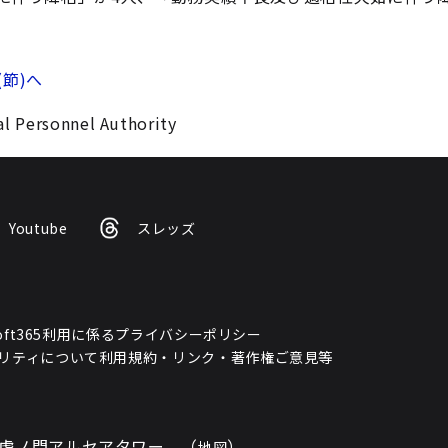
(節)へ
l Personnel Authority
Youtube
スレッズ
osoft365利用に係るプライバシーポリシー
リティについて
利用規約・リンク・著作権
ご意見等
 虎ノ門アルセアタワー （
）
地図