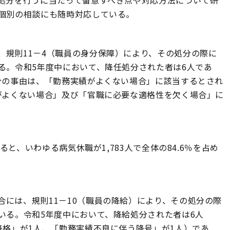
処分を行うに当たって留意すべき点や対応方法について研
個別の相談にも随時対応している。
規則11－4（職員の身分保障）により、その処分の際に
る。令和5年度中において、降任処分された者は6人であ
分の事由は、「勤務実績がよくない場合」に該当するとされ
がよくない場合」及び「官職に必要な適格性を欠く場合」に
ると、いわゆる病気休職が1,783人で全体の84.6％を占め
には、規則11－10（職員の降給）により、その処分の際
いる。令和5年度中において、降給処分された者は6人
降格」が1人、「勤務実績不良に伴う降号」が1人）であ