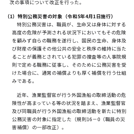
次の事項について改正を行った。
（1）特別公務災害の対象（令和5年4月1日施行）
特別公務災害は、職員が、生命又は身体に対する
高度の危険が予測される状況下においてもその危険
を顧みず自らの職務を遂行し、国民の生命、身体及
び財産の保護その他公共の安全と秩序の維持に当た
ることが義務とされている犯罪の捜査等の人事院規
則で定める職務に従事し、そのために公務災害を受
けた場合に、通常の補償よりも厚く補償を行う仕組
みである。
近年、漁業監督官が行う外国漁船の取締活動の危
険性が高まっている等の状況を踏まえ、漁業監督官
及び同職員が行う外国漁船の取締活動を新たに特別
公務災害の対象に指定した（規則16－0（職員の災
害補償）の一部改正）。