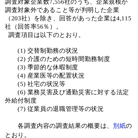
調査対象企業数7,556社のうち、企業規模が
調査対象外であること等が判明した企業
（203社）を除き、回答があった企業は4,115
社（回答率56％）。
調査項目は以下のとおり。
(1) 交替制勤務の状況
(2) 介護のための短時間勤務制度
(3) 季節的な休暇制度
(4) 産業医等の配置状況
(5) 社宅の状況等
(6) 業務災害及び通勤災害に対する法定
外給付制度
(7) 従業員の退職管理等の状況
各
調査内容の調査結果の概要は、
別紙
の
とおり。