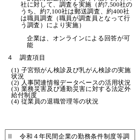
社に対して、調査を実施（
約7,500社の
うち、約7,100社は郵送調査、約400社
は職員調査（職員が調査員となって行
う調査）により実施）
企業は、
オンラインによる回答が可
能
４ 調査項目
(1) 子宮頸がん検診及び乳がん検診の実施
状況
(2) 人事関連情報データベースの活用状況
(3) 業務災害及び通勤災害に対する法定外
給付制度
(4) 従業員の退職管理等の状況
Ⅱ 令和４年民間企業の勤務条件制度等調