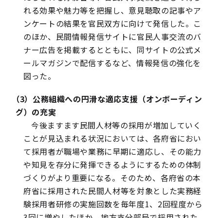
れる効果や魅力等を把握し、意見聴取の記事やア
ンケートの結果を官民双方に向けて発信した。こ
のほか、民間情報発信サイトに官民人事交流のバ
ナー広告を掲載するとともに、同サイトの公式メ
ールマガジンで配信するなど、情報発信の強化を
図った。
（3）公務組織への円滑な適応支援（オンボーディン
グ）の充実
今後ますます民間人材等の採用が増加していく
ことが見込まれる状況においては、各府省におい
て採用者が職場や業務に早期に適応し、その能力
や知見を存分に発揮できるようにするための体制
づくりがより重要になる。そのため、各府省の本
府省に採用された民間人材等を対象とした実務経
験採用者研修の実施回数を毎年度1、2回程度から
3回に増やしたほか、地方支分部局で採用された