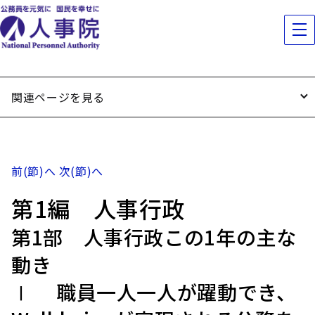
関連ページを見る
前(節)へ
次(節)へ
第1編 人事行政
第1部 人事行政この1年の主な
動き
Ⅰ 職員一人一人が躍動でき、