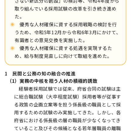
さない新区分の創設」の検討等、令和4年度から
取り組んでいる採用試験の改革を引き続き進め
た。
◉
優秀な人材確保に資する採用戦略の検討を行
うため、令和5年12月から令和6年3月にかけて、
有識者との意見交換を実施した。
◉
優秀な人材確保に資する処遇を実現するた
め、給与制度見直しに向けて取組を進めた。
1 民間と公務の知の融合の推進
（1）実務の中核を担う人材の積極的誘致
経験者採用試験では従来、府省合同の試験は主
に総合職試験（大卒程度試験）採用者等が従事す
る政策の企画立案等を担う係長級の職員として採
用するための試験のみ実施してきた。しかし、各
府省における係長級の層の職員が少なくなってき
ていること及びその候補となる若年層職員の離職