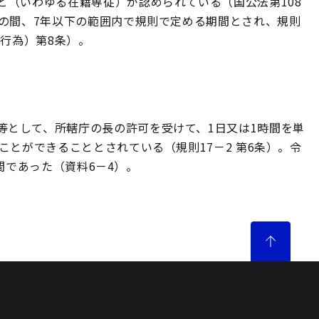
と（いわゆる在籍専従）が認められている（国公法第108
の間、7年以下の範囲内で規則で定める期間とされ、規則
の行為）第8条）。
等として、所轄庁の長の許可を受けて、1日又は1時間を単
とができることとされている（規則17－2 第6条）。令
時間であった（資料6－4）。