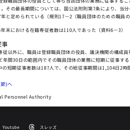
登録職員団体の役員として専ら当該団体の業務に従事するこ
）。その最長期間については、国公法附則第7条により、当分
7年と定められている（規則17－2（職員団体のための職員
5年末における在籍専従者数は110人であった（資料6－3）
従事
専従以外に、職員は登録職員団体の役員、議決機関の構成員
て年間30日の範囲内でその職員団体の業務に短期に従事するこ
年中の短期従事者数は187人で、その総従事期間は1,104日2
(節)へ
l Personnel Authority
Youtube
スレッズ