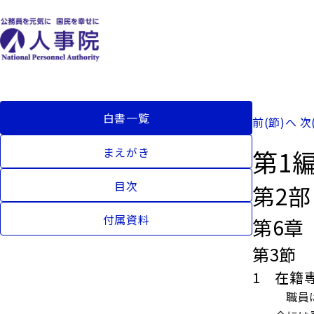
白書一覧
前(節)へ
次
第1
まえがき
目次
第2
付属資料
第6章
第3節
1 在籍
職員