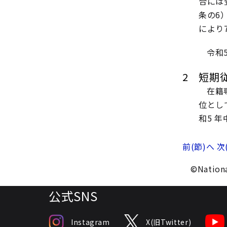
合には
条の6
により
令和
2 短期
在籍
位とし
和5 
前(節)へ
次
©Nationa
公式SNS
Instagram
X(旧Twitter)