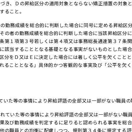
づき、Ｄの昇給区分の適用対象とならない矯正措置の対象と
すること。
の勤務成績を総合的に判断した場合に同号に定める昇給区分
その者の勤務成績を総合的に判断した場合に当該昇給区分
条第１項第３号若しくは第４項又は事務総長通達第３７条
に該当することとなる基礎となる事実がないものとした場
区分をＤ又はＥに決定した場合には著しく公平を欠くことと
れることとなる」具体的かつ客観的な事実及び「公平を欠く
ていた等の事情により昇給評語の全部又は一部がない職員の
れていた等の事情により昇給評語の全部又は一部がない職員
果及び勤務成績を判定するに足りると認められる事実を総
他の職員との均衡に配慮しつつ、規則第３４条に規定する評