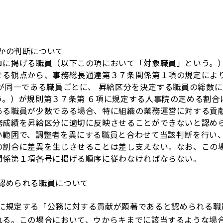
かの判断について
に掲げる職員（以下この項において「対象職員」という。
せる観点から、事務総長通達第３７条関係第１項の規定によ
が同一である職員ごとに、 昇給区分を決定する職員の総数
う。）が規則第３７条第 ６項に規定する人事院の定める割合
ある職員が少数である場合、特に組織の業務運営に対する貢
務成績を昇給区分に適切に反映させることができないと認め
い範囲で、調整者を異にする職員と合わせて当該判断を行い
の割合に差異を生じさせることは差し支えない。なお、この
関係第１項各号に掲げる順序に従わなければならない。
認められる職員について
規定する「公務に対する貢献が顕著であると認められる職
れる。この場合において、ウからキまでに該当するような場