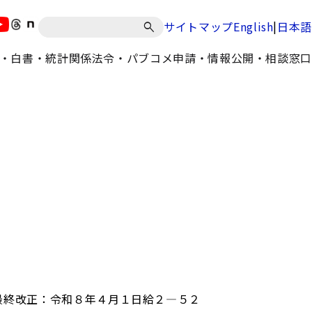
|
サイトマップ
English
日本語
・白書・統計
関係法令・パブコメ
申請・情報公開・相談窓口
最終改正：令和８年４月１日給２―５２