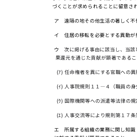
づくことが求められることに留意さ
ア 遠隔の地その他生活の著しく不
イ 住居の移転を必要とする異動が
ウ
次に掲げる事由に該当し、当該
果還元を通じた貢献が顕著であるこ
(
ｱ
)
任命権者を異にする官職への異
(
ｲ
)
人事院規則１１―４（職員の身
(
ｳ
)
国際機関等への派遣等法律の規
(
ｴ
)
人事交流等により規則第１７条
エ
所属する組織の業務に関し知識・