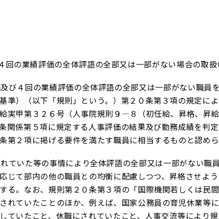
４回の業績評価の全体評語の全部又は一部がない場合の取扱
及び４回の業績評価の全体評語の全部又は一部がない職員を
基準）（以下「規則」という。）第２０条第３項の規定によ
給実甲第３２６号（人事院規則９―８（初任給、昇格、昇
条関係第５項に規定する人事評価の結果及び勤務成績を判定
条第２項に掲げる要件を満たす職員に相当するものと認め
れていた等の事情により全体評語の全部又は一部がない職員
応じて部内の他の職員との均衡に配慮しつつ、昇格させよう
する。なお、規則第２０条第３項の「国際機関若しくは民
されていたことのほか、例えば、国家公務員の育児休業等
していたこと、休職にされていたこと、人事交流等により規