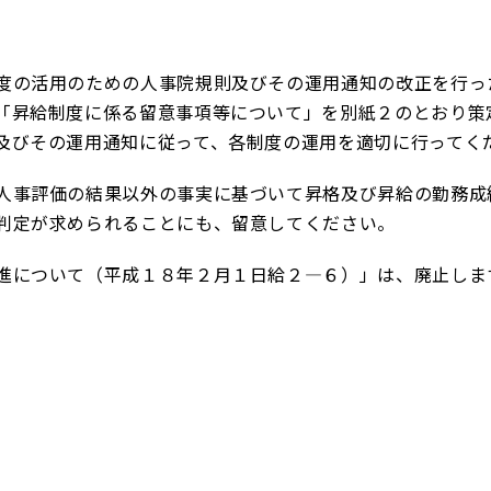
の活用のための人事院規則及びその運用通知の改正を行っ
「昇給制度に係る留意事項等について」を別紙２のとおり策
及びその運用通知に従って、各制度の運用を適切に行ってく
事評価の結果以外の事実に基づいて昇格及び昇給の勤務成
判定が求められることにも、留意してください。
進について（平成１８年２月１日給２―６）」は、廃止しま