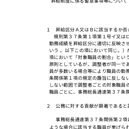
昇給制度に係る留意事項等について
１ 昇給区分Ａ又はＢに該当するか否
規則第３７条第１項第１号イ又はロ
勤務成績を昇給区分に適切に反映さ
いう 。以下この項において同じ。）
項において「対象職員の割合」とい
原則としているが、調整者が同一で
員が多数いる場合等により職員の勤
条関係第１項の規定の趣旨に反しな
しない範囲で調整者ごとの対象職員
職員ごとに、事務総長通達第３７条
２ 公務に対する貢献が顕著であると
事務総長通達第３７条関係第２項に
ような場合に該当する職員が挙げら