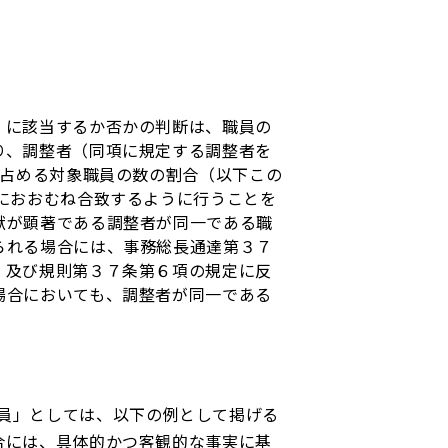
）に該当するか否かの判断は、職員の
り、調整者（同項に規定する調整者を
に占める対象職員の数の割合（以下この
におおむね合致するように行うことを
献が顕著である調整者が同一である職
られる場合には、事務総長通達第３７
、及び規則第３７条第６項の規定に反
場合においても、調整者が同一である
員」としては、以下の例として掲げる
合には、具体的かつ客観的な事実に基