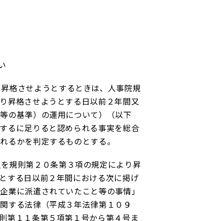
い
昇格させようとするときは、人事院規
り昇格させようとする日以前２年間又
給等の基準）の運用について）（以下
するに足りると認められる事実を総合
られるかを判定するものとする。
を規則第２０条第３項の規定により昇
とする日以前２年間における次に掲げ
間企業に派遣されていたこと等の事情」
に関する法律（平成３年法律第１０９
則第１１条第５項第１号から第４号ま