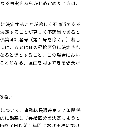
なる事実をあらかじめ定めたときは、
に決定することが著しく不適当である
に決定することが著しく不適当であると
関係第４項各号（第１号を除く。）若し
合には、Ａ又はＢの昇給区分に決定され
なるときとすること。この場合におい
こととなる」理由を明示できる必要が
取扱い
について、事務総長通達第３７条関係
合的に勘案して昇給区分を決定しようと
価終了日以前１年間における次に掲げ