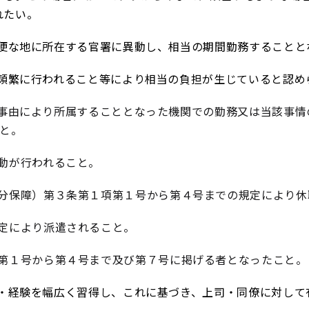
れたい。
便な地に所在する官署に異動し、相当の期間勤務することと
頻繁に行われること等により相当の負担が生じていると認め
事由により所属することとなった機関での勤務又は当該事情
と。
動が行われること。
分保障）第３条第１項第１号から第４号までの規定により休
定により派遣されること。
第１号から第４号まで及び第７号に掲げる者となったこと。
経験を幅広く習得し、これに基づき、上司・同僚に対して