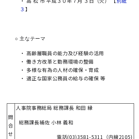
・ 高 松 市 平成３０年７月 ３日（火） 【
別紙
３
】
○ 主なテーマ
・ 高齢層職員の能力及び経験の活用
・ 働き方改革と勤務環境の整備
・ 多様な有為の人材の確保・育成
・ 適正な国家公務員の給与の確保 等
人事院事務総局 総務課長 和田 縁
問
総務課長補佐 小林 義和
合
せ
電話
(03)3581-5311
（内線
2105)