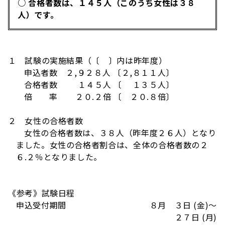
○ 合格者数は、１４５人（このうち女性は３８
人）です。
１ 試験の実施結果（〔 〕内は昨年度）
申込者数
２,９２８人 〔２,８１１人〕
合格者数
１４５人 〔 １３５人〕
倍 率
２０.２倍 〔 ２０.８倍〕
２ 女性の合格者数
女性の合格者数は、３８人（昨年度２６人）となり
ました。女性の合格者割合は、全体の合格者数の２
６.２％となりました。
《参考》試験日程
申込受付期間
８月 ３日 (金)～
２７日 (月)