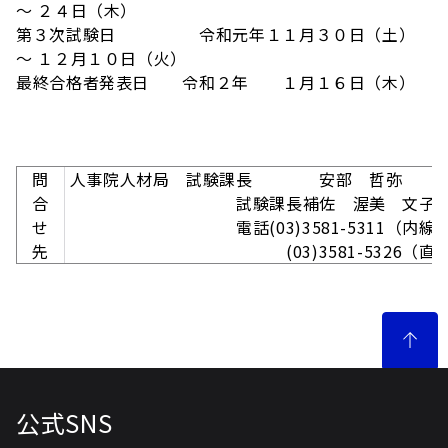
～ ２４日（木）
第３次試験日 令和元年１１月３０日（土）
～ １２月１０日（火）
最終合格者発表日 令和２年 １月１６日（木）
問
人事院人材局 試験課長 安部 哲弥
合
試験課長補佐 渥美 文子
せ
電話(03)3581-5311（内線23
先
(03)3581-5326（直通
公式SNS