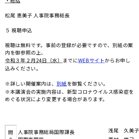
・総括
松尾 恵美子 人事院事務総長
５ 視聴申込
視聴は無料です。事前の登録が必要ですので、別紙の案
内を御参照の上、
令和３年２月24日（水）
までに
WEBサイト
からお申し
込みください。
※詳しい開催案内は、
別紙
を御覧ください。
※本講演会の実施内容は、新型コロナウイルス感染症を
めぐる状況により変更する場合があります。
浅尾 久美
人事院事務総局国際課長
問