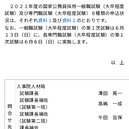
２０２１年度の国家公務員採用一般職試験（大卒程度
試験）及び専門職試験（大卒程度試験）８種類の申込状
況は、それぞれ
資料１
及び
資料２
のとおりです。
なお、一般職試験（大卒程度試験）の第１次試験は６月
１３日（日）に、各専門職試験（大卒程度試験）の第１
次試験は６月６日（日）に実施します。
以 上
人事院人材局
試験課長
澤田 晃一
試験課長補佐
高嶋 一成
問
（試験第一班）
合
試験課長補佐
牛田 旨保
せ
（試験第二班）
先
課長補佐