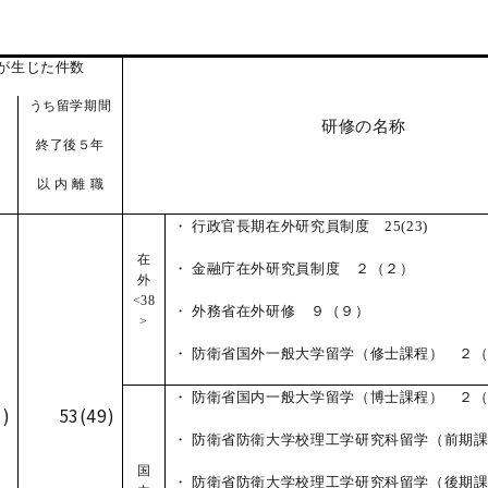
が生じた件数
うち留学期間
研修の名称
終了後５年
以 内 離 職
・
行政官長期在外研究員制度 25(23)
在
・ 金融庁在外研究員制度
２（２）
外
<38
・ 外務省在外研修 ９（９）
>
・ 防衛省国外一般大学留学（修士課程） ２
・ 防衛省国内一般大学留学（博士課程） ２
)
53(49)
・ 防衛省防衛大学校理工学研究科留学（前期課
国
・
防衛省防衛大学校理工学研究科留学（後期