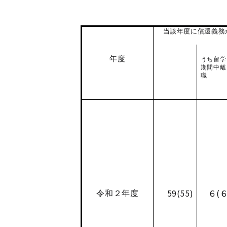
当該年度に償還義務
年度
うち留学
期間中離
職
59(55)
６(６
令和２年度