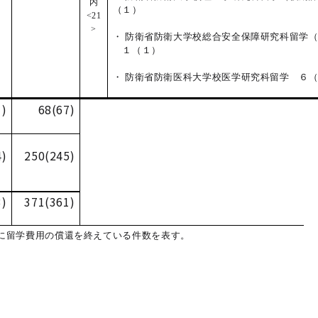
内
（１）
<21
>
・ 防衛省防衛大学校総合安全保障研究科留学
１（１）
・ 防衛省防衛医科大学校医学研究科留学 ６
)
68(67)
4)
250(245)
3)
371(361)
に留学費用の償還を終えている件数を表す。