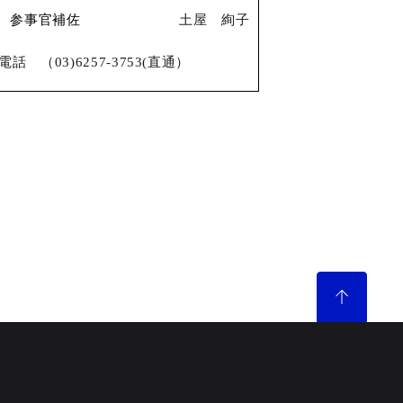
参事官補佐
土屋 絢子
電話
（03)6257-3753(直通）