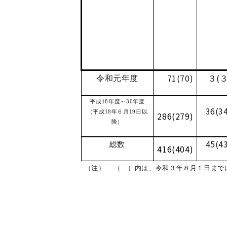
71(70)
３(３
令和元年度
平成18年度～30年度
36(3
（平成18年６月19日以
286(279)
降）
45(4
総数
416(404)
（注） （ ）内は、令和３年８月１日まで