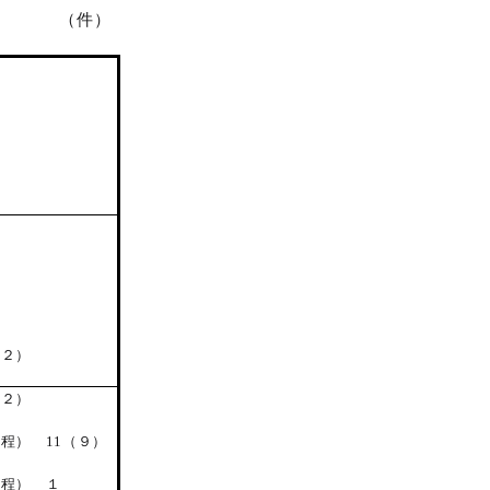
（件）
（２）
（２）
程） 11（９）
課程） １