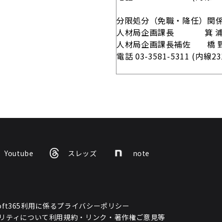
分限処分（免職・降任）関
人材局企画課長 箕 浦 
人材局企画課長補佐 橋 野
電話 03-3581-5311 (内線2
Youtube
スレッズ
note
osoft365利用に係るプライバシーポリシー
リティについて
利用規約・リンク・著作権
ご意見等