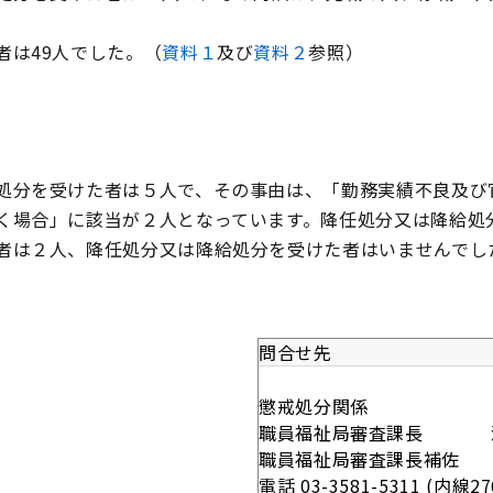
者は49人でした。（
資料１
及び
資料２
参照）
処分を受けた者は５人で、その事由は、「勤務実績不良及び
く場合」に該当が２人となっています。降任処分又は降給処
者は２人、降任処分又は降給処分を受けた者はいませんでし
問合せ先
懲戒処分関係
職員福祉局審査課長 酒 
職員福祉局審査課長補佐 
電話 03-3581-5311 (内線2