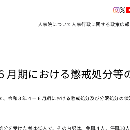
人事院について
人事行政に関する政策
広報
６月期における懲戒処分等
て、令和３年４－６月期における懲戒処分及び分限処分の状
分を受けた者は45人で、その内訳は、免職４人、停職10人