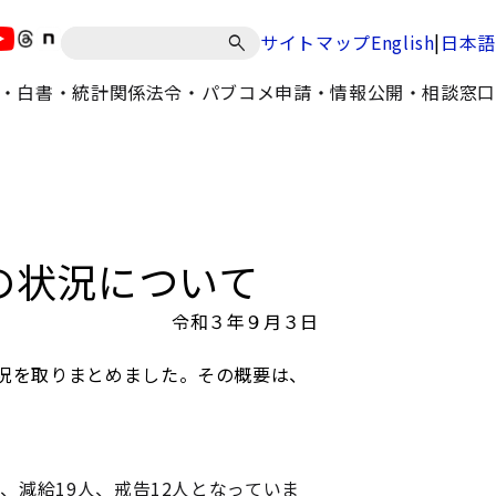
|
サイトマップ
English
日本語
・白書・統計
関係法令・パブコメ
申請・情報公開・相談窓口
の状況について
令和３年９月３日
況を取りまとめました。その概要は、
、減給19人、戒告12人となっていま