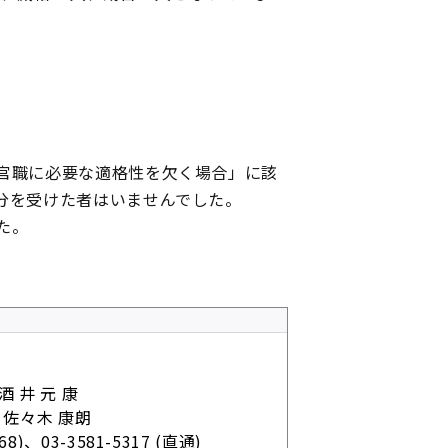
官職に必要な適格性を欠く場合」に該
分を受けた者はいませんでした。
た。
井 元 康
佐々木 康朗
768)、
03-3581-5317 (直通)