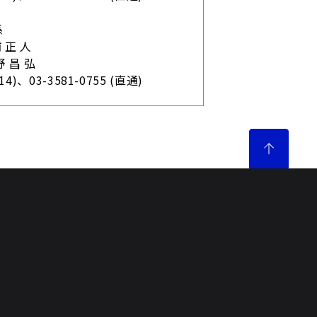
係
正 人
 昌 弘
314)、
03-3581-0755 (直通)