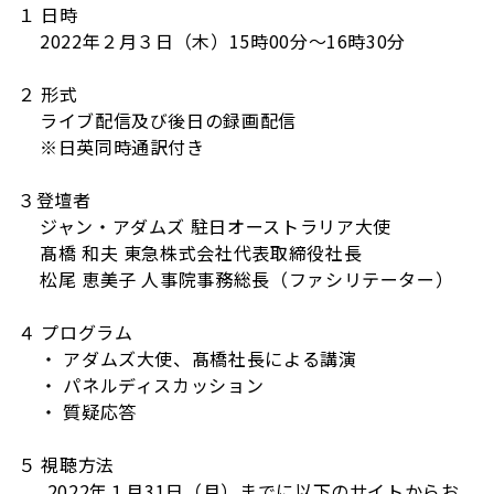
１ 日時
2022年２月３日（木）15時00分～16時30分
２ 形式
ライブ配信及び後日の録画配信
※日英同時通訳付き
３登壇者
ジャン・アダムズ 駐日オーストラリア大使
髙橋 和夫 東急株式会社代表取締役社長
松尾 恵美子 人事院事務総長（ファシリテーター）
４ プログラム
・ アダムズ大使、髙橋社長による講演
・ パネルディスカッション
・ 質疑応答
５ 視聴方法
2022年１月31日（月）までに
以下のサイトからお