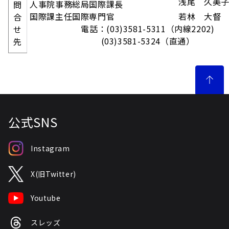
浅尾 久美
人事院事務総局国際課長
問
国際課主任国際専門官
若林 大督
合
電話：(03)3581-5311（内線2202)
せ
(03)3581-5324（直通）
先
公式SNS
Instagram
X(旧Twitter)
Youtube
スレッズ