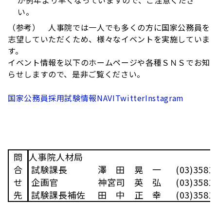
が例年より早くなっていますので、ご注意くださ
い。
（参考） 人事院では一人でも多くの方に国家公務員を
志望していただくため、様々なイベントを実施していま
す。
イベント情報を以下のホームページや各種ＳＮＳでお知
らせしますので、是非ご覧ください。
国家公務員採用試験情報NAVI
Twitter
Instagram
問
人事院人材局
合
試験課長
澤 田 晃 一
(03)3581
せ
企画官
神宮司 英 弘
(03)3581
先
試験課長補佐
田 中 正 幸
(03)3581