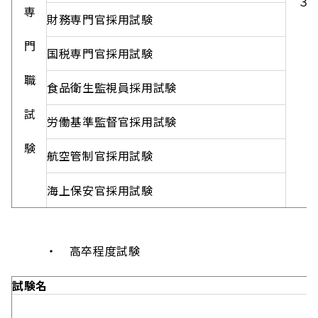
３月
専
～４
財務専門官採用試験
門
国税専門官採用試験
職
食品衛生監視員採用試験
試
労働基準監督官採用試験
験
航空管制官採用試験
海上保安官採用試験
・ 高卒程度試験
試験名