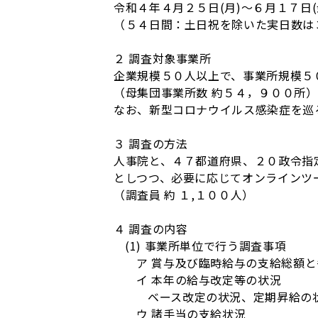
令和４年４月２５日(月)～６月１７日(
（５４日間：土日祝を除いた実日数は
２ 調査対象事業所
企業規模５０人以上で、事業所規模５０
（母集団事業所数 約５４，９００所）
なお、新型コロナウイルス感染症を巡
３ 調査の方法
人事院と、４７都道府県、２０政令指
としつつ、必要に応じてオンラインツ
（調査員 約 １,１００人）
４ 調査の内容
(1) 事業所単位で行う調査事項
ア 賞与及び臨時給与の支給総額
イ 本年の給与改定等の状況
ベース改定の状況、定期昇給の
ウ 諸手当の支給状況