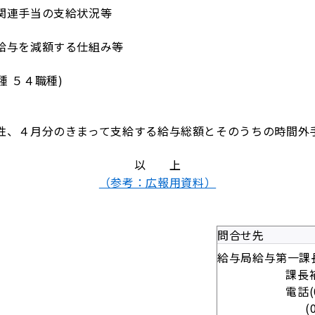
関連手当の支給状況等
給与を減額する仕組み等
種 ５４職種)
性、４月分のきまって支給する給与総額とそのうちの時間外
以 上
（参考：広報用資料）
問合せ先
給与局給与第
課長補佐(調
電話(03)358
(03)3581