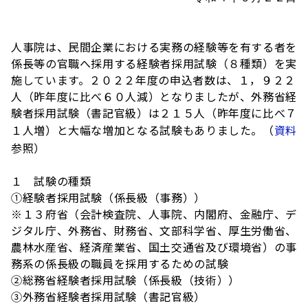
人事院は、民間企業における実務の経験等を有する者を
係長等の官職へ採用する経験者採用試験（８種類）を実
施しています。２０２２年度の申込者数は、１，９２２
人（昨年度に比べ６０人減）となりましたが、外務省経
験者採用試験（書記官級）は２１５人（昨年度に比べ７
１人増）と大幅な増加となる試験もありました。（
資料
参照）
１ 試験の種類
①経験者採用試験（係長級（事務））
※１３府省（会計検査院、人事院、内閣府、金融庁、デ
ジタル庁、外務省、財務省、文部科学省、厚生労働省、
農林水産省、経済産業省、国土交通省及び環境省）の事
務系の係長級の職員を採用するための試験
②総務省経験者採用試験（係長級（技術））
③外務省経験者採用試験（書記官級）