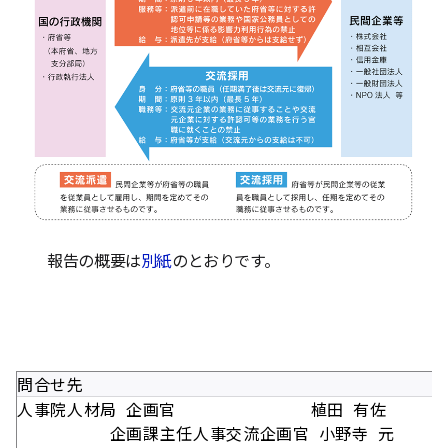
報告の概要は
別紙
のとおりです。
問合せ先
人事院人材局 企画官 植田 有佐
企画課主任人事交流企画官 小野寺 元