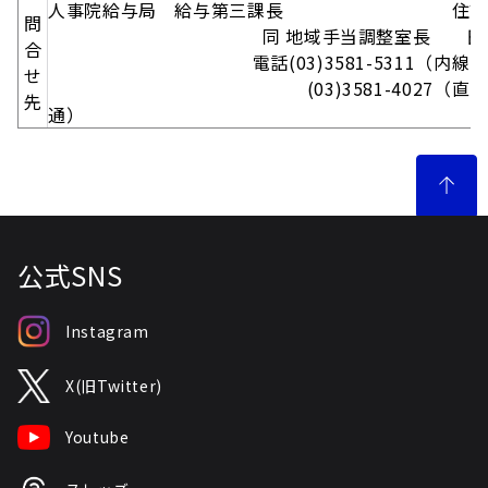
人事院給与局 給与第三課長 住吉 
問
同 地域手当調整室長 田中 
合
電話(03)3581-5311（内線 25
せ
(03)3581-4027（直
先
通）
公式SNS
Instagram
X(旧Twitter)
Youtube