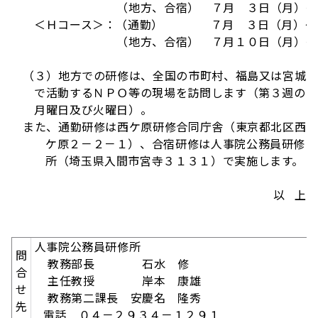
（地方、合宿） ７月 ３日（月）～ ７
＜Ｈコース＞：（通勤） ７月 ３日（月）～ 
（地方、合宿） ７月１０日（月）～ ７
（３）地方での研修は、全国の市町村、福島又は宮城
で活動するＮＰＯ等の現場を訪問します（第３週の
月曜日及び火曜日）。
また、通勤研修は西ケ原研修合同庁舎（東京都北区西
ケ原２－２－１）、合宿研修は人事院公務員研修
所（埼玉県入間市宮寺３１３１）で実施します。
以 上
人事院公務員研修所
問
教務部長 石水 修
合
主任教授 岸本 康雄
せ
教務第二課長 安慶名 隆秀
先
電話 ０４－２９３４－１２９１