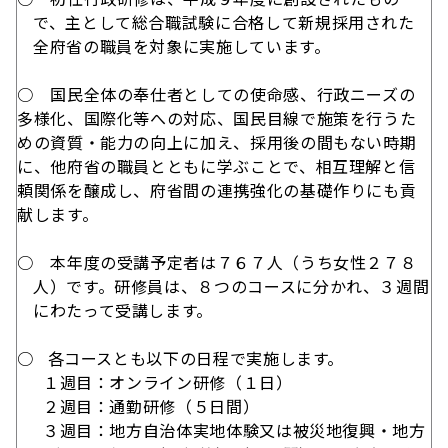
で、主として総合職試験に合格して新規採用された
全府省の職員を対象に実施しています。
○
国民全体の奉仕者としての使命感、行政ニーズの
多様化、国際化等への対応、国民目線で施策を行うた
めの資質・能力の向上に加え、採用後の間もない時期
に、他府省の職員とともに学ぶことで、相互理解と信
頼関係を醸成し、府省間の連携強化の基礎作りにも貢
献します。
○ 本年度の受講予定者は７６７人（うち女性２７８
人）です。研修員は、８つのコースに分かれ、３週間
にわたって受講します。
○ 各コースとも以下の日程で実施します。
１週目：オンライン研修（１日）
２週目：通勤研修（５日間）
３週目：地方自治体実地体験又は被災地復興・地方