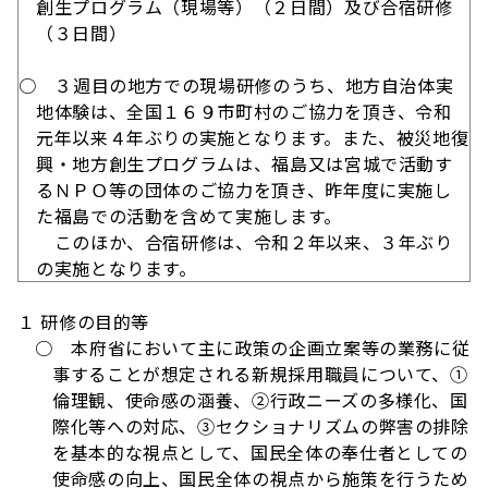
創生プログラム（現場等）（２日間）及び合宿研修
（３日間）
○ ３週目の地方での現場研修のうち、地方自治体実
地体験は、全国１６９市町村のご協力を頂き、令和
元年以来４年ぶりの実施となります。また、被災地復
興・地方創生プログラムは、福島又は宮城で活動す
るＮＰＯ等の団体のご協力を頂き、昨年度に実施し
た福島での活動を含めて実施します。
このほか、合宿研修は、令和２年以来、３年ぶり
の実施となります。
１ 研修の目的等
○ 本府省において主に政策の企画立案等の業務に従
事することが想定される新規採用職員について、①
倫理観、使命感の涵養、②行政ニーズの多様化、国
際化等への対応、③セクショナリズムの弊害の排除
を基本的な視点として、国民全体の奉仕者としての
使命感の向上、国民全体の視点から施策を行うため