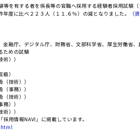
験等を有する者を係長等の官職へ採用する経験者採用試験（
昨年度に比べ２２３人（１１.６％）の減となりました。（
資
）
、金融庁、デジタル庁、財務省、文部科学省、厚生労働省、
るための試験
技術））
）
官級）
級（技術））
級（事務））
級（技術））
事務））
技術））
採用情報NAVI」に掲載しています。
.html