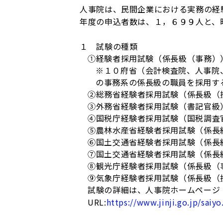
人事院は、民間企業における実務の経
年度の申込者数は、１，６９９人と、
１ 試験の種類
①経験者採用試験（係長級（事務）
※１０府省（会計検査院、人事院
の事務系の係長級の職員を採用す
②総務省経験者採用試験（係長級（
③外務省経験者採用試験（書記官級
④国税庁経験者採用試験（国税調査
⑤農林水産省経験者採用試験（係長
⑥国土交通省経験者採用試験（係長
⑦国土交通省経験者採用試験（係長
⑧観光庁経験者採用試験（係長級（
⑨気象庁経験者採用試験（係長級（
試験の詳細は、人事院ホームページ「
URL:
https://www.jinji.go.jp/saiyo