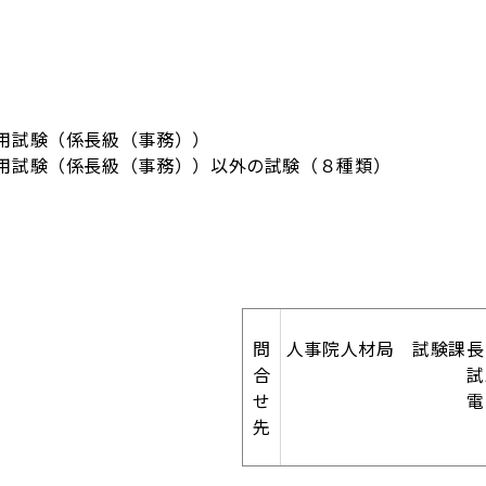
用試験（係長級（事務））
用試験（係長級（事務））以外の試験（８種類）
問
人事院人材局 試験
合
試験課長補佐
せ
電話(03)3581
先
(03)358