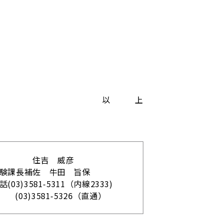
以 上
課長 住吉 威彦
 牛田 旨保
-5311（内線2333)
1-5326（直通）