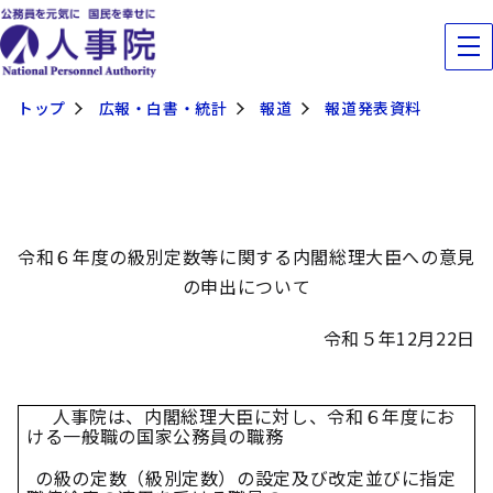
トップ
広報・白書・統計
報道
報道発表資料
令和６年度の級別定数等に関する内閣総理大臣への意見
の申出について
令和５年
12
月
22
日
人事院は、内閣総理大臣に対し、令和６年度にお
ける一般職の国家公務員
の職務
の級の定数（級別定数）の設定及び改定並びに指定