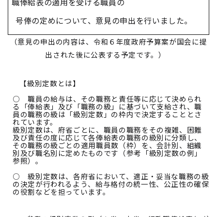
職俸給表の適用を受ける
職員の
号俸の定めについて、意見の申出を行いました。
（意見の申出の内容は、令和６年度政府予算案が国会に提
出された後に公表する予定です。）
【級別定数とは】
○ 職員の給与は、その職務と責任等に応じて決められ
る「俸給表」及び「職務の級」に基づいて支給され、職
員の職務の級は「級別定数」の枠内で決定することとさ
れています。
級別定数は、府省ごとに、職員の職務をその複雑、困難
及び責任の度に応じて各俸給表の職務の級別に分類し、
その職務の級ごとの適用職員数（枠）を、会計別、組織
別及び職名別に定めたものです（参考「級別定数の例」
参照）。
○ 級別定数は、各府省において、適正・妥当な職務の級
の決定が行われるよう、給与格付の統一性、公正性の確保
の役割などを担っています。