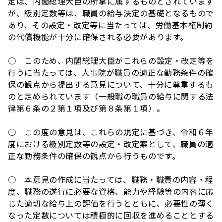
定は、内閣総理大臣の所掌に属するものとされています
が、級別定数等は、職員の給与決定の基礎となるもので
あり、その設定・改定等に当たっては、労働基本権制約
の代償機能が十分に確保される必要があります。
○ このため、内閣総理大臣がこれらの設定・改定等を
行うに当たっては、人事院が職員の適正な勤務条件の確
保の観点から提出する意見について、十分に尊重するも
のと定められています（一般職の職員の給与に関する法
律第６条の２第１項及び第８条第１項）。
○ この度の意見は、これらの規定に基づき、令和６年
度における級別定数等の設定・改定案として、職員の適
正な勤務条件の確保の観点から行うものです。
○ 本意見の作成に当たっては、職務・職責の内容・程
度、職務の遂行に必要な資格、能力や経験等の内容に応
じた適切な給与上の評価を行うとともに、必要性の薄く
なった定数については積極的に回収を進めることとする