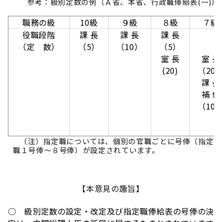
参考：級別定数の例（Ａ省、本省、行政職俸給表(一)）
職務の級
10級
９級
８級
７級
役職段階
課 長
課 長
課 長
（定 数）
（5）
（10）
（5）
室 長
室 長
(20)
（20
課 長
補 佐
（10
（注）指定職については、個別の官職ごとに号俸（指定
職１号俸～８号俸）が設定されています。
【本意見の趣旨】
○ 級別定数の設定・改定及び指定職俸給表の号俸の決