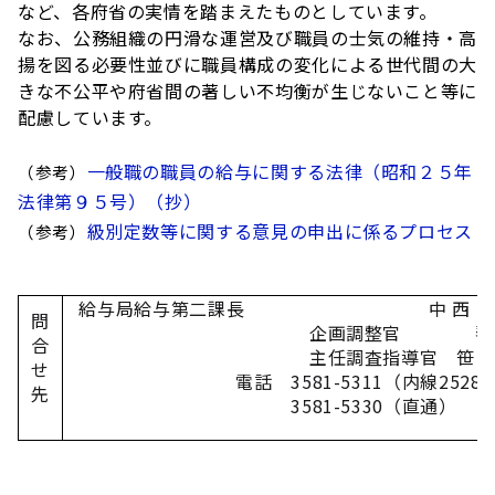
など、各府省の実情を踏まえたものとしています。
なお、公務組織の円滑な運営及び職員の士気の維持・高
揚を図る必要性並びに職員構成の変化による世代間の大
きな不公平や府省間の著しい不均衡が生じないこと等に
配慮しています。
一般職の職員の給与に関する法律（昭和２５年
（参考）
法律第９５号）（抄）
級別定数等に関する意見の申出に係るプロセス
（参考）
給与局給与第二課長 中 西 佳
問
企画調整官 
合
主任調査指導官
笹
せ
電話
3581-5311
（内線
2528
先
3581-5330
（直通）