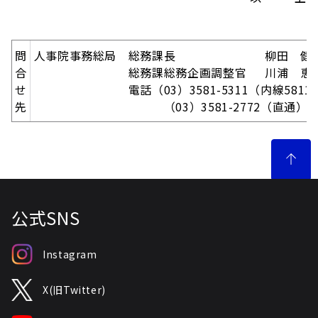
問
人事院事務総局 総務課長 柳田
健
合
総務課総務企画調整官 川浦 恵
せ
電話（03）3581-5311（内線
5811
先
（03）3581-2772（直通）
公式SNS
Instagram
X(旧Twitter)