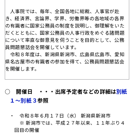
人事院では、毎年、全国各地に総裁、人事官が赴
き、経済界、言論界、学界、労働界等の各地域の各界
の有識者に国家公務員の制度を説明し、御理解をいた
だくとともに、国家公務員の人事行政をめぐる諸問題
について率直な御意見を伺うことを目的として、公務
員問題懇話会を開催しています。
令和８年度は、新潟県新潟市、広島県広島市、愛知
県名古屋市の有識者の参加を得て、公務員問題懇話会
を開催します。
○ 開催日 ・・・出席予定者などの詳細は
別紙
１～別紙３
参照
・
令和８年６月１７日（水） 新潟県新潟市
※ 新潟市では、平成２７年以来、１１年ぶり４
回目の開催