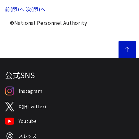
前(節)へ
次(節)へ
©National Personnel Authority
公式SNS
Instagram
X(旧Twitter)
Youtube
スレッズ