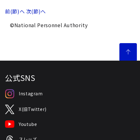
前(節)へ
次(節)へ
©National Personnel Authority
公式SNS
Instagram
X(旧Twitter)
Youtube
スレッズ