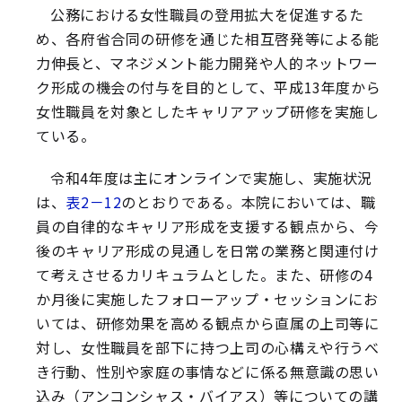
公務における女性職員の登用拡大を促進するた
め、各府省合同の研修を通じた相互啓発等による能
力伸長と、マネジメント能力開発や人的ネットワー
ク形成の機会の付与を目的として、平成13年度から
女性職員を対象としたキャリアアップ研修を実施し
ている。
令和4年度は主にオンラインで実施し、実施状況
は、
表2－12
のとおりである。本院においては、職
員の自律的なキャリア形成を支援する観点から、今
後のキャリア形成の見通しを日常の業務と関連付け
て考えさせるカリキュラムとした。また、研修の4
か月後に実施したフォローアップ・セッションにお
いては、研修効果を高める観点から直属の上司等に
対し、女性職員を部下に持つ上司の心構えや行うべ
き行動、性別や家庭の事情などに係る無意識の思い
込み（アンコンシャス・バイアス）等についての講