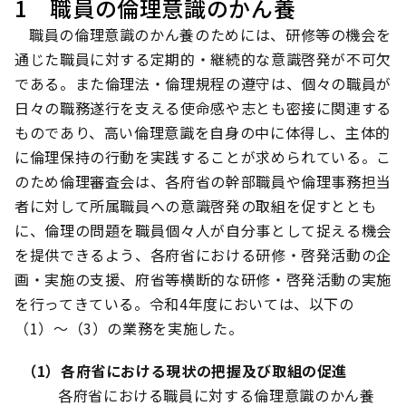
1 職員の倫理意識のかん養
職員の倫理意識のかん養のためには、研修等の機会を
通じた職員に対する定期的・継続的な意識啓発が不可欠
である。また倫理法・倫理規程の遵守は、個々の職員が
日々の職務遂行を支える使命感や志とも密接に関連する
ものであり、高い倫理意識を自身の中に体得し、主体的
に倫理保持の行動を実践することが求められている。こ
のため倫理審査会は、各府省の幹部職員や倫理事務担当
者に対して所属職員への意識啓発の取組を促すととも
に、倫理の問題を職員個々人が自分事として捉える機会
を提供できるよう、各府省における研修・啓発活動の企
画・実施の支援、府省等横断的な研修・啓発活動の実施
を行ってきている。令和4年度においては、以下の
（1）～（3）の業務を実施した。
（1）各府省における現状の把握及び取組の促進
各府省における職員に対する倫理意識のかん養