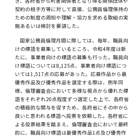
き、各府省から利害関係者となり得る関係団体や
契約の相手方等に対して直接、公務員倫理保持の
ための制度の周知や理解・協力を求める取組の実
施あるいは検討を要請した。
国家公務員倫理月間に際しては、毎年、職員向
けの標語を募集しているところ、令和4年度は新
たに、事業者向けの標語の募集も行った。職員向
け標語については8,125点、事業者向け標語につ
いては1,517点の応募があった。応募作品から最
優秀作品及び優秀作品を選定する際は、例年同
様、倫理審査会において多様な視点から優れた標
語をそれぞれ20点程度ずつ選定した上で、各府省
の積極的な関与を促すため、各府省にその中から
良いと思われる標語へ投票を依頼した。各府省に
よる投票結果を踏まえ、倫理審査会において最終
的に、職員向け標語は最優秀作品1点及び優秀作