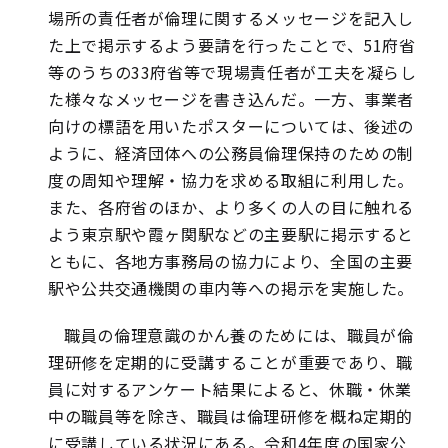
場所の責任者が倫理に関するメッセージを記入し
た上で掲示するよう要請を行ったことで、51府省
等のうちの33府省等で現場責任者が工夫を凝らし
た様々なメッセージを書き込んだ。一方、事業者
向けの標語を用いたポスターについては、後述の
ように、経済団体への公務員倫理保持のための制
度の周知や理解・協力を求める取組に利用した。
また、各府省のほか、より多くの人の目に触れる
よう東京駅や霞ヶ関駅などの主要駅に掲示すると
ともに、各地方事務局の協力により、全国の主要
駅や公共交通機関の車内等への掲示を実施した。
職員の倫理意識のかん養のためには、職員が倫
理研修を定期的に受講することが重要であり、職
員に対するアンケート結果によると、休職・休業
中の職員等を除き、職員は倫理研修を概ね定期的
に受講している状況にある。令和4年度の国家公