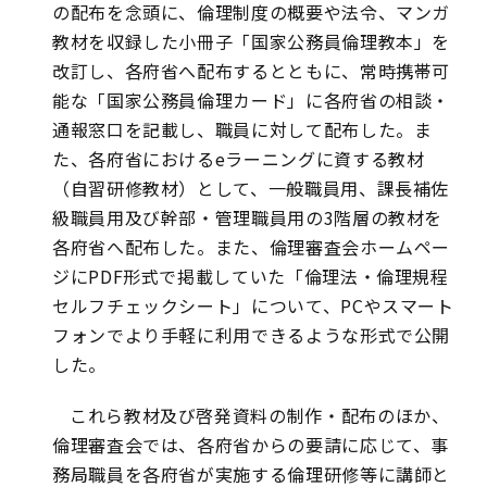
の配布を念頭に、倫理制度の概要や法令、マンガ
教材を収録した小冊子「国家公務員倫理教本」を
改訂し、各府省へ配布するとともに、常時携帯可
能な「国家公務員倫理カード」に各府省の相談・
通報窓口を記載し、職員に対して配布した。ま
た、各府省におけるeラーニングに資する教材
（自習研修教材）として、一般職員用、課長補佐
級職員用及び幹部・管理職員用の3階層の教材を
各府省へ配布した。また、倫理審査会ホームペー
ジにPDF形式で掲載していた「倫理法・倫理規程
セルフチェックシート」について、PCやスマート
フォンでより手軽に利用できるような形式で公開
した。
これら教材及び啓発資料の制作・配布のほか、
倫理審査会では、各府省からの要請に応じて、事
務局職員を各府省が実施する倫理研修等に講師と