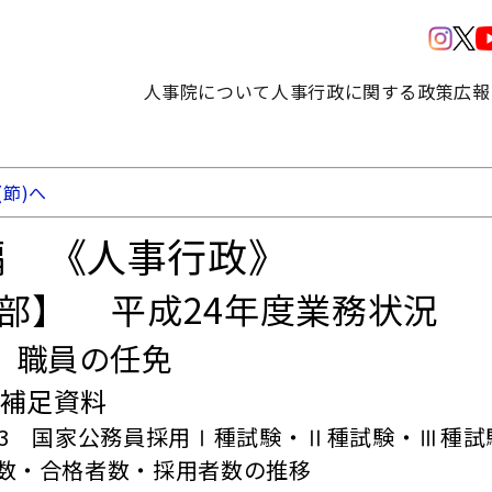
人事院について
人事行政に関する政策
広報
(節)へ
編 《人事行政》
3部】 平成24年度業務状況
 職員の任免
章補足資料
13 国家公務員採用Ⅰ種試験・Ⅱ種試験・Ⅲ種
数・合格者数・採用者数の推移