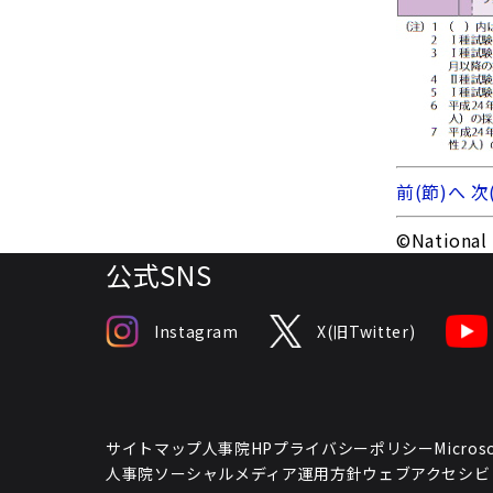
前(節)へ
次
©National 
公式SNS
Instagram
X(旧Twitter)
サイトマップ
人事院HPプライバシーポリシー
Micr
人事院ソーシャルメディア運用方針
ウェブアクセシビ