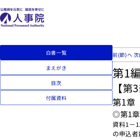
白書一覧
前(節)へ
次
まえがき
第1
目次
【第
付属資料
第1章
◎第1
資料1－
の申込者