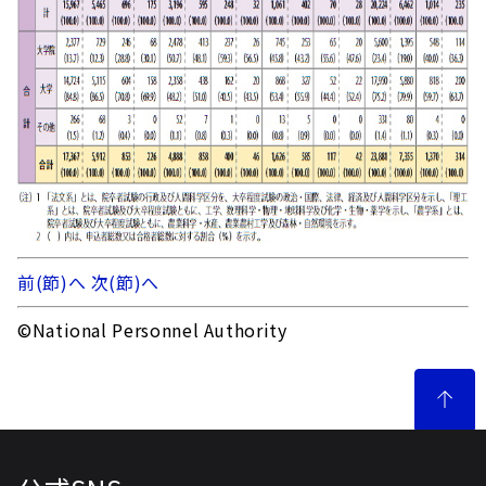
前(節)へ
次(節)へ
©National Personnel Authority